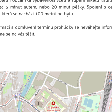
pletní občanská vybavenost včetně supermarketů Kaufla
 za 5 minut autem, nebo 20 minut pěšky. Spojení s c
, která se nachází 100 metrů od bytu.
rmací a domluvení termínu prohlídky se neváhejte inform
e se na vás těšit.