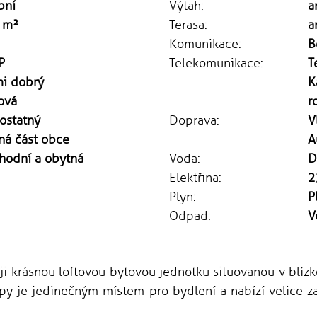
bní
Výtah:
a
 m²
Terasa:
a
Komunikace:
B
P
Telekomunikace:
T
mi dobrý
K
ová
r
ostatný
Doprava:
V
ná část obce
A
hodní a obytná
Voda:
D
Elektřina:
2
Plyn:
P
Odpad:
V
i krásnou loftovou bytovou jednotku situovanou v blízk
opy je jedinečným místem pro bydlení a nabízí velice 