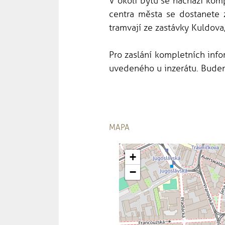
V okolí bytu se nachází kom
centra města se dostanete
tramvají ze zastávky Kuldova
Pro zaslání kompletních info
uvedeného u inzerátu. Budem
MAPA
+
−