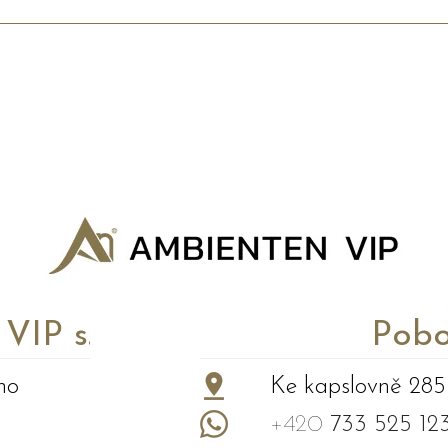
P s.r.o.
Pobo
no
Ke kapslovně 285
+420
733 525 12