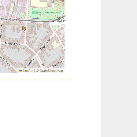
Leaflet
|
©
OpenStreetMap