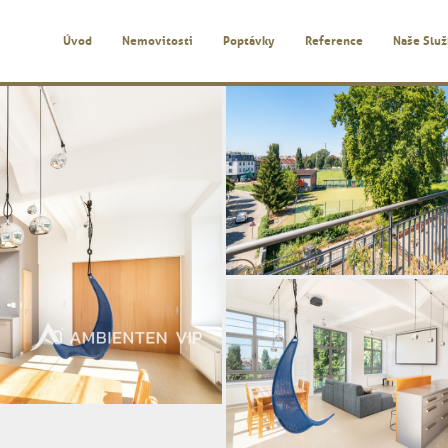
Úvod
Nemovitosti
Poptávky
Reference
Naše Slu