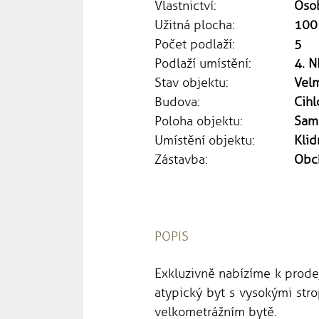
Vlastnictví:
Oso
Užitná plocha:
100
Počet podlaží:
5
Podlaží umístění:
4. N
Stav objektu:
Vel
Budova:
Cihl
Poloha objektu:
Sam
Umístění objektu:
Klid
Zástavba:
Obc
POPIS
Exkluzivně nabízíme k prodej
atypický byt s vysokými str
velkometrážním bytě.