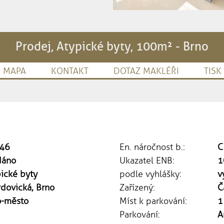
Prodej, Atypické byty, 100m² - Brno
MAPA
KONTAKT
DOTAZ MAKLÉŘI
TISK
46
En. náročnost b.:
C
dáno
Ukazatel ENB:
1
ické byty
podle vyhlášky:
v
dovická, Brno
Zařízený:
Č
o-město
Míst k parkování:
1
Parkování:
A