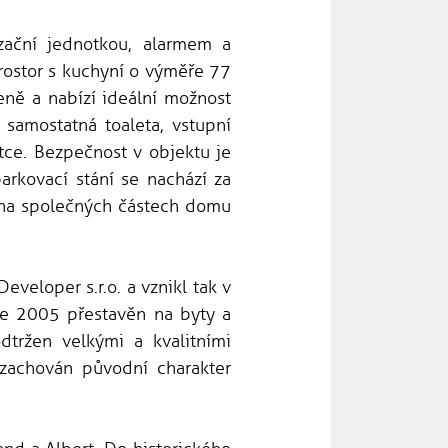
zační jednotkou, alarmem a
rostor s kuchyní o výměře 77
eně a nabízí ideální možnost
samostatná toaleta, vstupní
tce. Bezpečnost v objektu je
arkovací stání se nachází za
 na společných částech domu
veloper s.r.o. a vznikl tak v
oce 2005 přestavěn na byty a
dtržen velkými a kvalitními
 zachován původní charakter