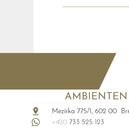
AMBIENTEN VI
+
−
Mezírka 775/1, 602 00 Br
+420
733 525 123