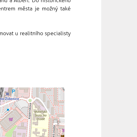
nd a Albert. Do historického
entrem města je možný také
ovat u realitního specialisty