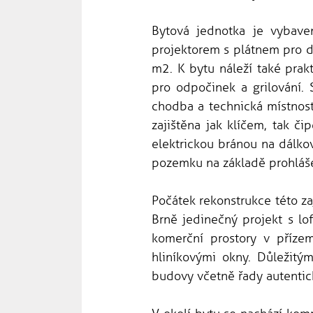
Bytová jednotka je vybave
projektorem s plátnem pro d
m2. K bytu náleží také prak
pro odpočinek a grilování.
chodba a technická místnost
zajištěna jak klíčem, tak č
elektrickou bránou na dálk
pozemku na základě prohláše
Počátek rekonstrukce této za
Brně jedinečný projekt s lo
komerční prostory v přízem
hliníkovými okny. Důležitý
budovy včetně řady autentic