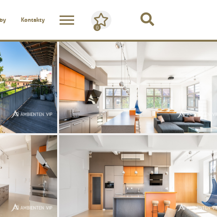
žby
Kontakty
0