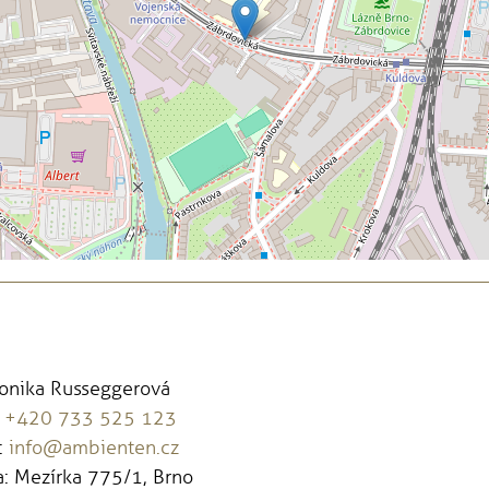
Monika Russeggerová
:
+420 733 525 123
:
info@ambienten.cz
: Mezírka 775/1, Brno