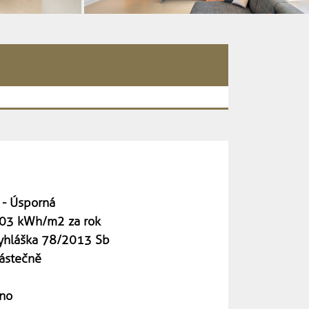
 - Úsporná
03 kWh/m2 za rok
yhláška 78/2013 Sb
ástečně
no