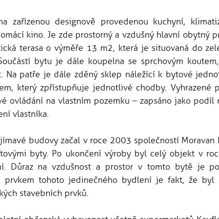
na zařízenou designově provedenou kuchyní, klimati
omácí kino. Je zde prostorný a vzdušný hlavní obytný p
tická terasa o výměře 13 m2, která je situovaná do zel
 Součástí bytu je dále koupelna se sprchovým koutem, 
. Na patře je dále zděný sklep náležící k bytové jedno
ipem, který zpřístupňuje jednotlivé chodby. Vyhrazené p
ové ovládání na vlastním pozemku – zapsáno jako podíl
ní vlastníka.
jímavé budovy začal v roce 2003 společností Moravan De
ftovými byty. Po ukončení výroby byl celý objekt v r
í. Důraz na vzdušnost a prostor v tomto bytě je po
m prvkem tohoto jedinečného bydlení je fakt, že byl
kých stavebních prvků.