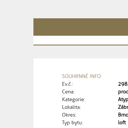
SOUHRNNÉ INFO
Ev.č.:
298
Cena:
pro
Kategorie:
Atyp
Lokalita:
Zábr
Okres:
Brn
Typ bytu:
loft