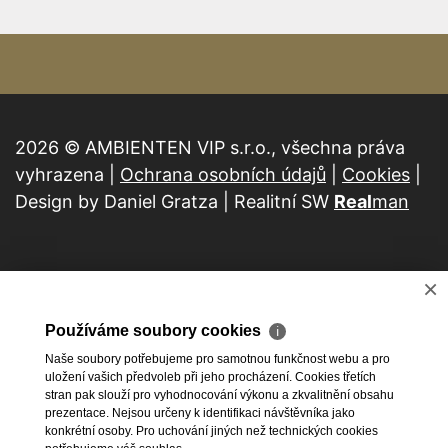
2026 © AMBIENTEN VIP s.r.o., všechna práva
vyhrazena |
Ochrana osobních údajů
|
Cookies
|
Design by Daniel Gratza | Realitní SW
Real
man
×
Používáme soubory cookies
ℹ
Naše soubory potřebujeme pro samotnou funkčnost webu a pro
uložení vašich předvoleb při jeho procházení. Cookies třetích
stran pak slouží pro vyhodnocování výkonu a zkvalitnění obsahu
prezentace. Nejsou určeny k identifikaci návštěvníka jako
konkrétní osoby. Pro uchování jiných než technických cookies