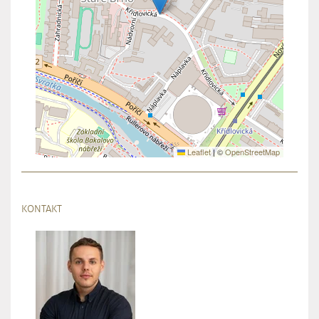
Leaflet
|
©
OpenStreetMap
KONTAKT