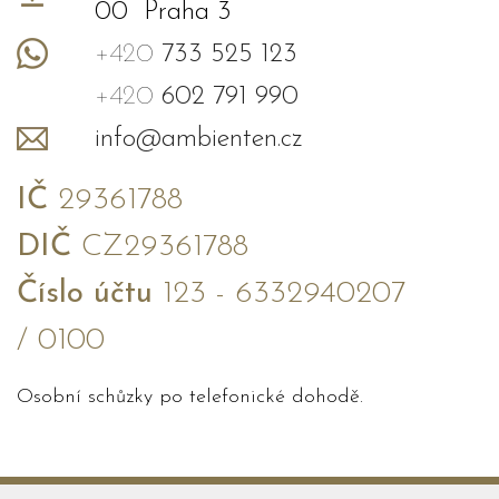
00 Praha 3
+420
733 525 123
+420
602 791 990
info@ambienten.cz
IČ
29361788
DIČ
CZ29361788
Číslo účtu
123 - 6332940207
/ 0100
Osobní schůzky po telefonické dohodě.