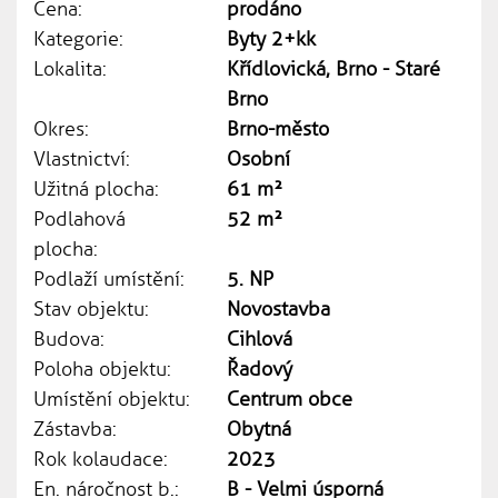
Cena:
prodáno
Kategorie:
Byty 2+kk
Lokalita:
Křídlovická, Brno - Staré
Brno
Okres:
Brno-město
Vlastnictví:
Osobní
Užitná plocha:
61 m²
Podlahová
52 m²
plocha:
Podlaží umístění:
5. NP
Stav objektu:
Novostavba
Budova:
Cihlová
Poloha objektu:
Řadový
Umístění objektu:
Centrum obce
Zástavba:
Obytná
Rok kolaudace:
2023
En. náročnost b.:
B - Velmi úsporná