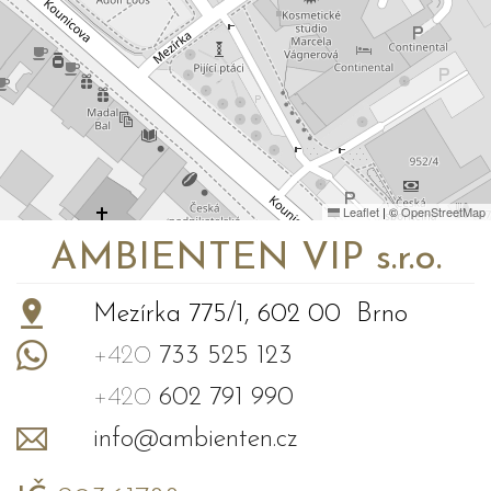
Leaflet
|
©
OpenStreetMap
AMBIENTEN VIP s.r.o.
Mezírka 775/1, 602 00 Brno
+420
733 525 123
+420
602 791 990
info@ambienten.cz