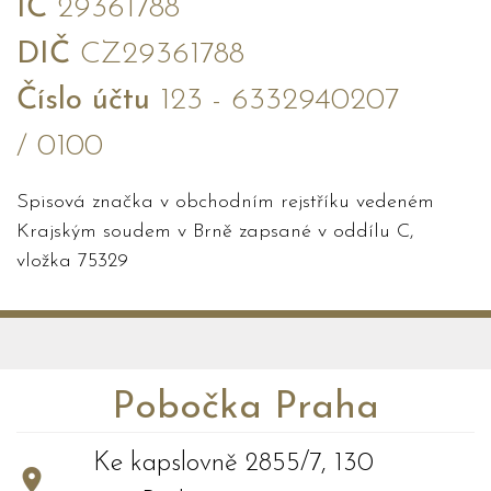
IČ
29361788
DIČ
CZ29361788
Číslo účtu
123 - 6332940207
/ 0100
Spisová značka v obchodním rejstříku vedeném
Krajským soudem v Brně zapsané v oddílu C,
vložka 75329
Pobočka Praha
Ke kapslovně 2855/7, 130