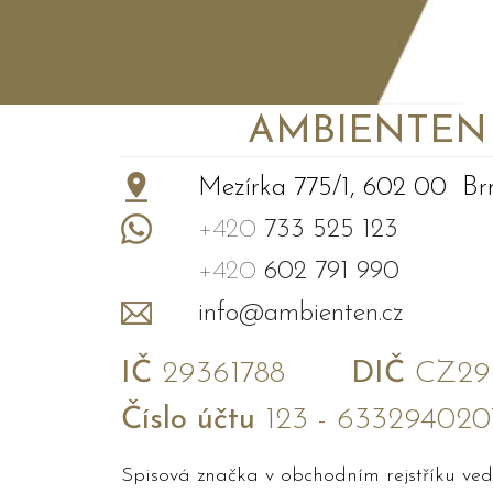
AMBIENTEN VI
+
−
Mezírka 775/1, 602 00 Br
+420
733 525 123
+420
602 791 990
info@ambienten.cz
IČ
29361788
DIČ
CZ293
Číslo účtu
123 - 633294020
Spisová značka v obchodním rejstříku v