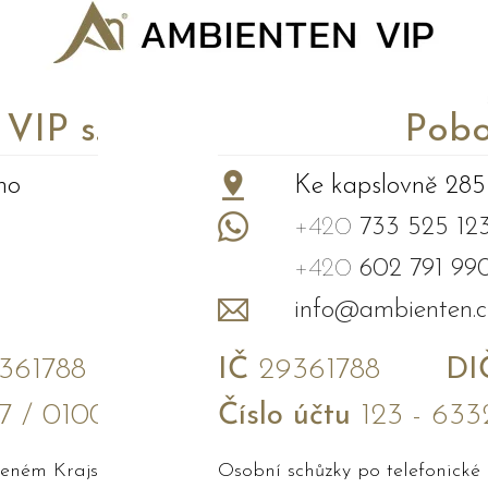
P s.r.o.
Pobo
no
Ke kapslovně 285
+420
733 525 12
+420
602 791 99
info@ambienten.c
61788
IČ
29361788
DI
7 / 0100
Číslo účtu
123 - 633
edeném Krajským soudem v Brně
Osobní schůzky po telefonické