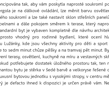
oncipována tak, aby vám poskytla naprosté soukromí p
rgola je na dálkové ovládání, lze měnit barvu osvětlen
tého soukromí a lze také nastavit sklon střešních panel
pelnami a dále pokojem směrem k terase, který napro
tandardní byt je vybaven kompletně dle návrhu architek
aprosto vhodný pro rodinné bydlení, které ocení hl
ku Lužánky, kde jsou všechny aktivity pro děti a sport 
e to sedm minut chůze pěšky a na tramvaj pět minut. By
ní terasy, osvětlení, kuchyně na míru a vestavných skř
kud potřebujete dostatek úložného prostoru tak, ten 
nantou bytu je stěrka v šedé barvě a velkoryse řešené 
i luxusní bytovou jednotku s vysokými stropy, v centru 
erý je defacto ihned k dispozici je určen právě vám. Ne