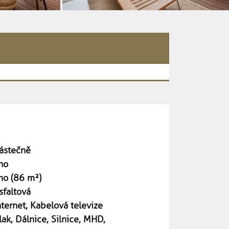
ástečně
no
no (86 m²)
sfaltová
nternet, Kabelová televize
lak, Dálnice, Silnice, MHD,