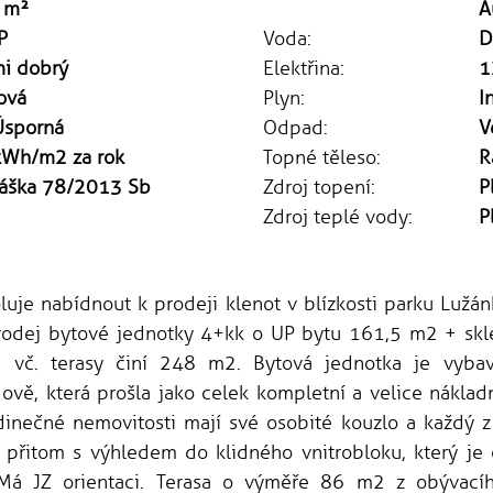
 m²
A
P
Voda:
D
mi dobrý
Elektřina:
1
ová
Plyn:
I
Úsporná
Odpad:
V
kWh/m2 za rok
Topné těleso:
R
láška 78/2013 Sb
Zdroj topení:
P
Zdroj teplé vody:
P
je nabídnout k prodeji klenot v blízkosti parku Lužánk
prodej bytové jednotky 4+kk o UP bytu 161,5 m2 + sk
u vč. terasy činí 248 m2. Bytová jednotka je vybav
ově, která prošla jako celek kompletní a velice náklad
dinečné nemovitosti mají své osobité kouzlo a každý z 
přitom s výhledem do klidného vnitrobloku, který je
 Má JZ orientaci. Terasa o výměře 86 m2 z obývací