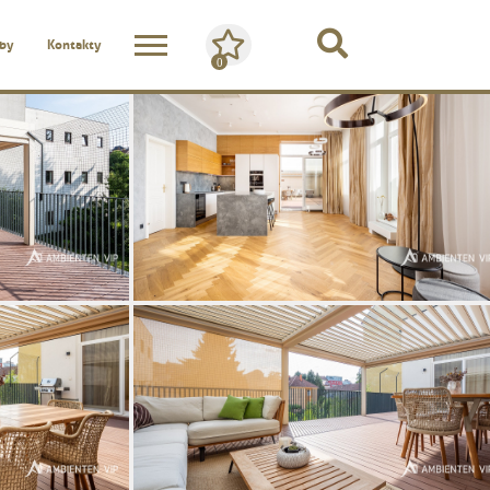
žby
Kontakty
0