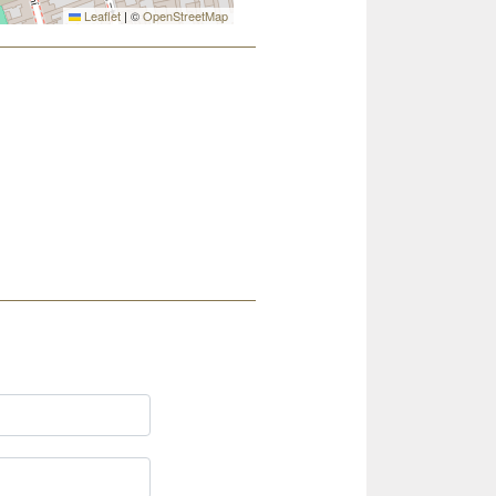
Leaflet
|
©
OpenStreetMap