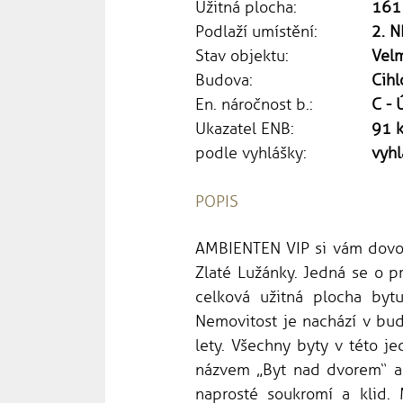
Užitná plocha:
161
Podlaží umístění:
2. N
Stav objektu:
Vel
Budova:
Cihl
En. náročnost b.:
C - 
Ukazatel ENB:
91 
podle vyhlášky:
vyh
POPIS
AMBIENTEN VIP si vám dovolu
Zlaté Lužánky. Jedná se o 
celková užitná plocha byt
Nemovitost je nachází v bud
lety. Všechny byty v této je
názvem „Byt nad dvorem“ a 
naprosté soukromí a klid.