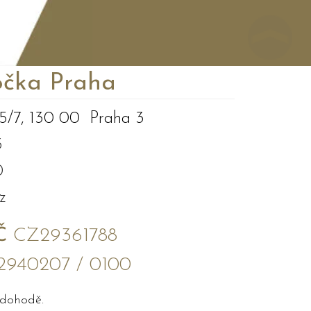
čka Praha
5/7, 130 00 Praha 3
3
0
z
Č
CZ29361788
2940207 / 0100
 dohodě.