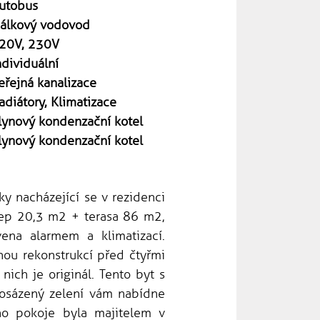
utobus
álkový vodovod
20V, 230V
ndividuální
eřejná kanalizace
adiátory, Klimatizace
lynový kondenzační kotel
lynový kondenzační kotel
y nacházející se v rezidenci
lep 20,3 m2 + terasa 86 m2,
ena alarmem a klimatizací.
nou rekonstrukcí před čtyřmi
nich je originál. Tento byt s
 osázený zelení vám nabídne
ho pokoje byla majitelem v