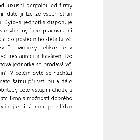
od luxusní pergolou od firmy
í, dále ji lze ze všech stran
ů. Bytová jednotka disponuje
sto vhodný jako pracovna či
ta do posledního detailu vč.
avně maminky, jelikož je v
vč. restaurací a kaváren. Do
tová jednotka se prodává vč.
íní. V celém bytě se nachází
máte šatnu při vstupu a dále
obklady celé vstupní chody a
města Brna s možností dobrého
váhejte si sjednat prohlídku