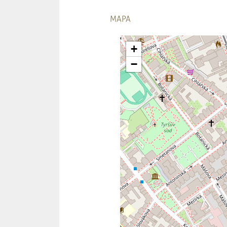
MAPA
+
−