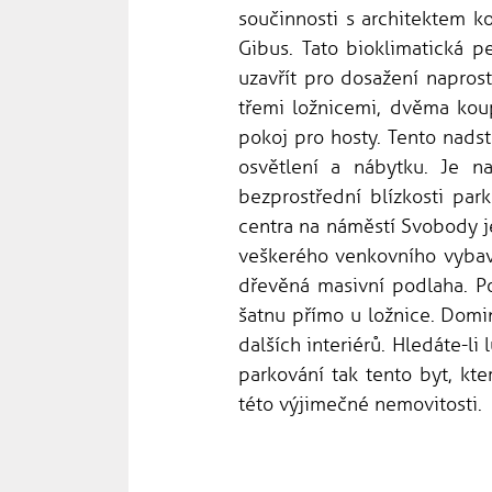
součinnosti s architektem k
Gibus. Tato bioklimatická pe
uzavřít pro dosažení napros
třemi ložnicemi, dvěma kou
pokoj pro hosty. Tento nads
osvětlení a nábytku. Je n
bezprostřední blízkosti par
centra na náměstí Svobody j
veškerého venkovního vybave
dřevěná masivní podlaha. Po
šatnu přímo u ložnice. Domi
dalších interiérů. Hledáte-l
parkování tak tento byt, kt
této výjimečné nemovitosti.