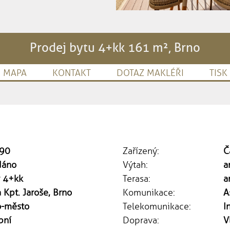
Prodej bytu 4+kk 161 m², Brno
MAPA
KONTAKT
DOTAZ MAKLÉŘI
TISK
90
Zařízený:
Č
dáno
Výtah:
a
y 4+kk
Terasa:
a
a Kpt. Jaroše, Brno
Komunikace:
A
o-město
Telekomunikace:
I
bní
Doprava:
V