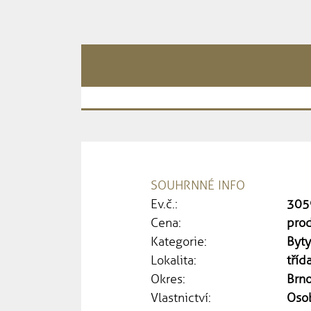
SOUHRNNÉ INFO
Ev.č.:
305
Cena:
pro
Kategorie:
Byt
Lokalita:
tříd
Okres:
Brn
Vlastnictví:
Oso