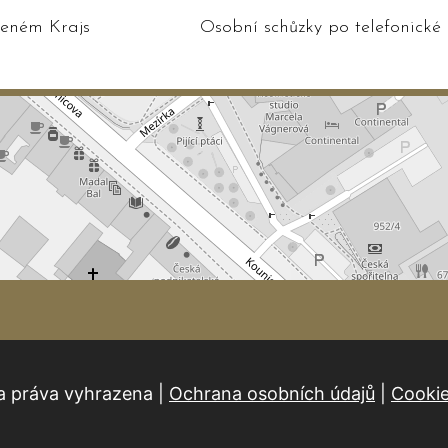
edeném Krajským soudem v Brně
Osobní schůzky po telefonické
a práva vyhrazena |
Ochrana osobních údajů
|
Cooki