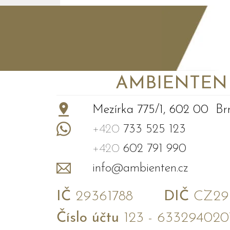
AMBIENTEN VI
+
−
Mezírka 775/1, 602 00 Br
+420
733 525 123
+420
602 791 990
info@ambienten.cz
IČ
29361788
DIČ
CZ293
Číslo účtu
123 - 633294020