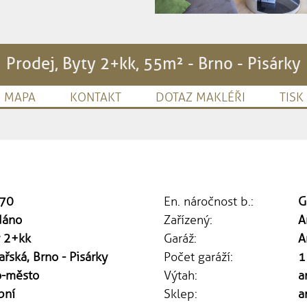
Prodej, Byty 2+kk, 55m² - Brno - Pisárky
MAPA
KONTAKT
DOTAZ MAKLÉŘI
TISK
70
En. náročnost b.:
G
dáno
Zařízený:
A
y 2+kk
Garáž:
A
ařská, Brno - Pisárky
Počet garáží:
1
o-město
Výtah:
a
bní
Sklep:
a