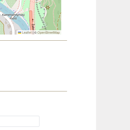
Leaflet
|
©
OpenStreetMap