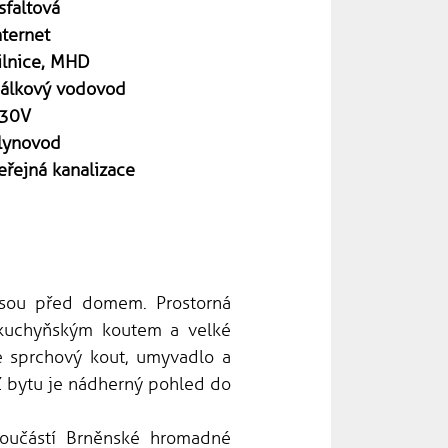
sfaltová
nternet
ilnice, MHD
álkový vodovod
30V
lynovod
eřejná kanalizace
jsou před domem. Prostorná
 kuchyňským koutem a velké
je sprchový kout, umyvadlo a
Z bytu je nádherný pohled do
součástí Brněnské hromadné