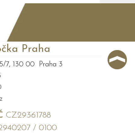
čka Praha
5/7, 130 00 Praha 3
3
0
z
Č
CZ29361788
2940207 / 0100