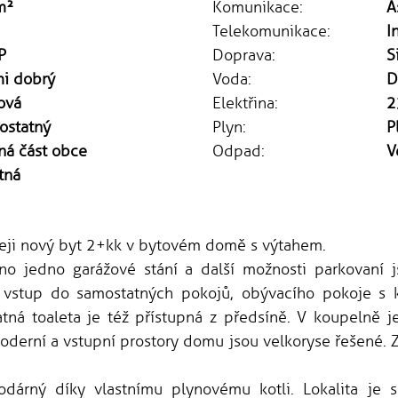
m²
Komunikace:
A
Telekomunikace:
I
P
Doprava:
S
mi dobrý
Voda:
D
ová
Elektřina:
2
ostatný
Plyn:
P
ná část obce
Odpad:
V
tná
eji nový byt 2+kk v bytovém domě s výtahem.
no jedno garážové stání a další možnosti parkovaní 
e vstup do samostatných pokojů, obývacího pokoje s
tná toaleta je též přístupná z předsíně. V koupelně 
oderní a vstupní prostory domu jsou velkoryse řešené. 
odárný díky vlastnímu plynovému kotli. Lokalita je 