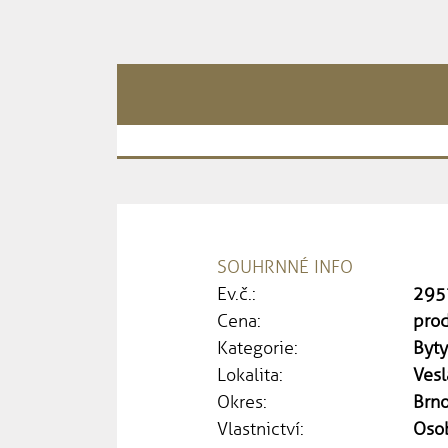
SOUHRNNÉ INFO
Ev.č.:
295
Cena:
pro
Kategorie:
Byt
Lokalita:
Vesl
Okres:
Brn
Vlastnictví:
Oso