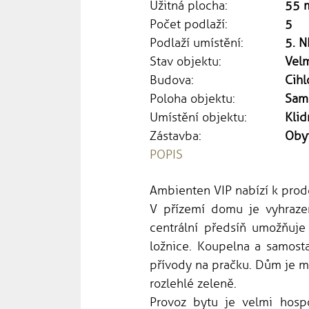
Užitná plocha:
55 
Počet podlaží:
5
Podlaží umístění:
5. N
Stav objektu:
Vel
Budova:
Cihl
Poloha objektu:
Sam
Umístění objektu:
Klid
Zástavba:
Oby
POPIS
Ambienten VIP nabízí k prod
V přízemí domu je vyhraze
centrální předsíň umožňuj
ložnice. Koupelna a samosta
přívody na pračku. Dům je m
rozlehlé zeleně.
Provoz bytu je velmi hosp