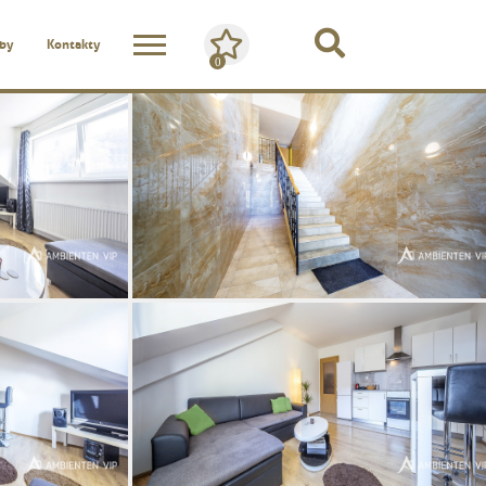
žby
Kontakty
0