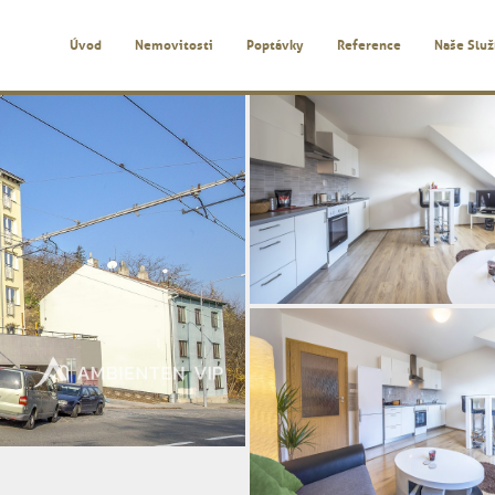
Úvod
Nemovitosti
Poptávky
Reference
Naše Slu