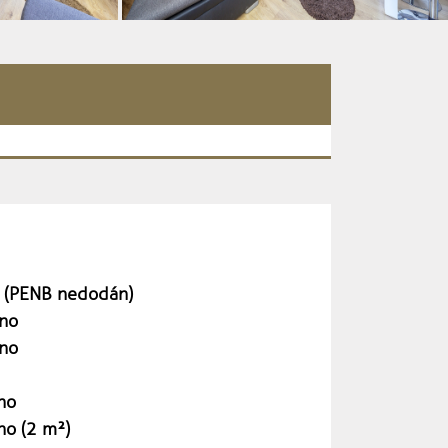
 (PENB nedodán)
no
no
no
no (2 m²)