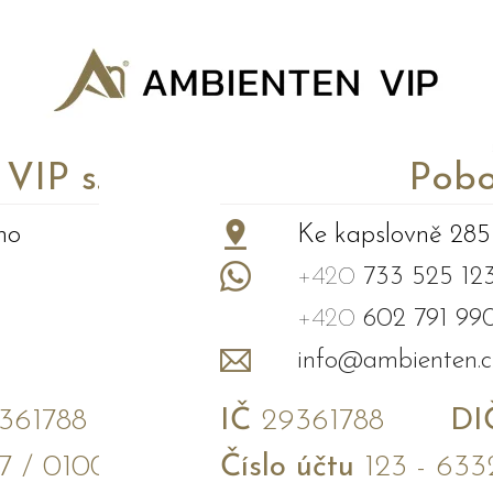
P s.r.o.
Pobo
no
Ke kapslovně 285
+420
733 525 12
+420
602 791 99
info@ambienten.c
61788
IČ
29361788
DI
7 / 0100
Číslo účtu
123 - 633