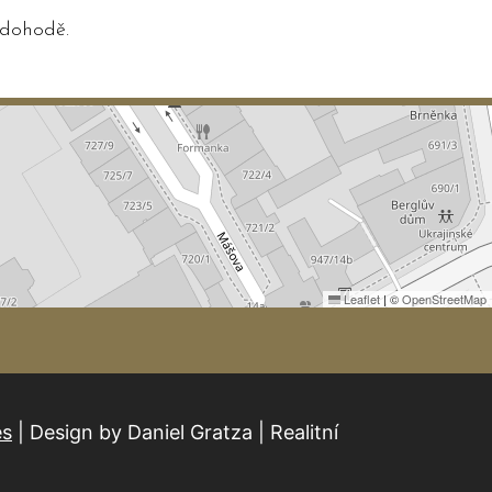
 dohodě.
Leaflet
|
©
OpenStreetMap
es
| Design by Daniel Gratza | Realitní