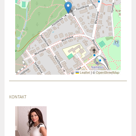
Leaflet
|
©
OpenStreetMap
KONTAKT