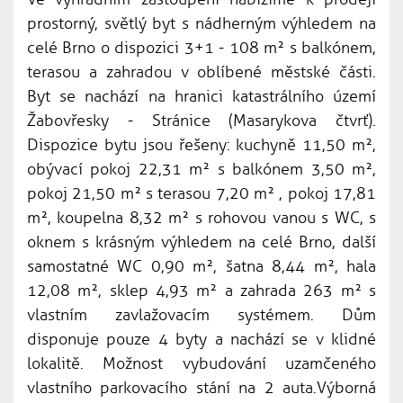
prostorný, světlý byt s nádherným výhledem na
celé Brno o dispozici 3+1 - 108 m² s balkónem,
terasou a zahradou v oblíbené městské části.
Byt se nachází na hranici katastrálního území
Žabovřesky - Stránice (Masarykova čtvrť).
Dispozice bytu jsou řešeny: kuchyně 11,50 m²,
obývací pokoj 22,31 m² s balkónem 3,50 m²,
pokoj 21,50 m² s terasou 7,20 m² , pokoj 17,81
m², koupelna 8,32 m² s rohovou vanou s WC, s
oknem s krásným výhledem na celé Brno, další
samostatné WC 0,90 m², šatna 8,44 m², hala
12,08 m², sklep 4,93 m² a zahrada 263 m² s
vlastním zavlažovacím systémem. Dům
disponuje pouze 4 byty a nachází se v klidné
lokalitě. Možnost vybudování uzamčeného
vlastního parkovacího stání na 2 auta.Výborná