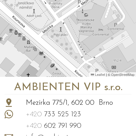
Leaflet
|
©
OpenStreetMap
AMBIENTEN VIP s.r.o.
Mezírka 775/1, 602 00 Brno
+420
733 525 123
+420
602 791 990