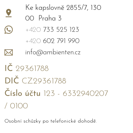
Ke kapslovně 2855/7, 130
00 Praha 3
+420
733 525 123
+420
602 791 990
info@ambienten.cz
IČ
29361788
DIČ
CZ29361788
Číslo účtu
123 - 6332940207
/ 0100
Osobní schůzky po telefonické dohodě.