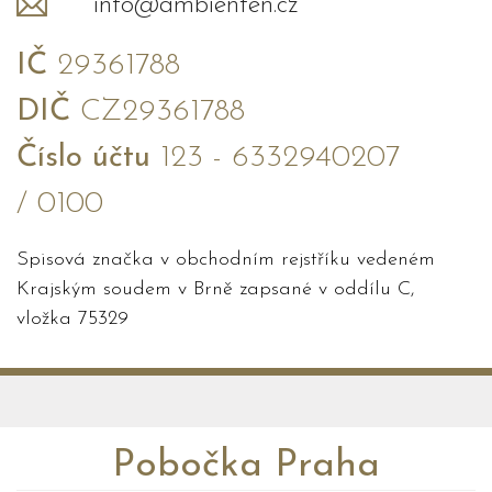
info@ambienten.cz
IČ
29361788
DIČ
CZ29361788
Číslo účtu
123 - 6332940207
/ 0100
Spisová značka v obchodním rejstříku vedeném
Krajským soudem v Brně zapsané v oddílu C,
vložka 75329
Pobočka Praha