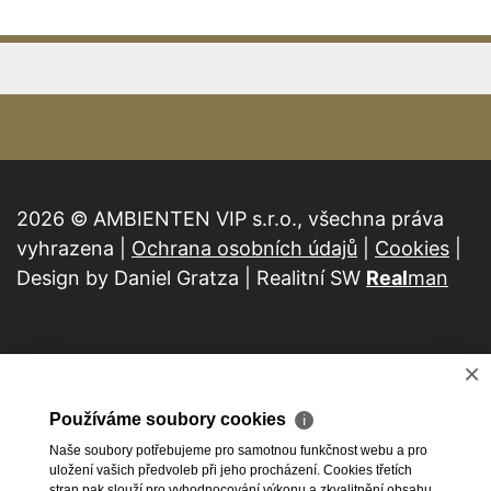
2026 © AMBIENTEN VIP s.r.o., všechna práva
vyhrazena |
Ochrana osobních údajů
|
Cookies
|
Design by Daniel Gratza | Realitní SW
Real
man
×
Používáme soubory cookies
ℹ
Naše soubory potřebujeme pro samotnou funkčnost webu a pro
uložení vašich předvoleb při jeho procházení. Cookies třetích
stran pak slouží pro vyhodnocování výkonu a zkvalitnění obsahu