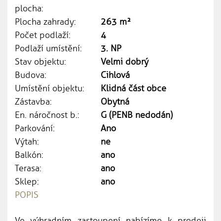
plocha:
Plocha zahrady:
263 m²
Počet podlaží:
4
Podlaží umístění:
3. NP
Stav objektu:
Velmi dobrý
Budova:
Cihlová
Umístění objektu:
Klidná část obce
Zástavba:
Obytná
En. náročnost b.:
G (PENB nedodán)
Parkování:
Ano
Výtah:
ne
Balkón:
ano
Terasa:
ano
Sklep:
ano
POPIS
Ve výhradním zastoupení nabízíme k prodeji