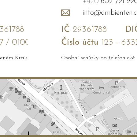
+420
602 791 99
info@ambienten.c
61788
IČ
29361788
DI
7 / 0100
Číslo účtu
123 - 633
edeném Krajským soudem v Brně
Osobní schůzky po telefonické