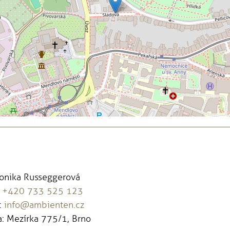
Monika Russeggerová
:
+420 733 525 123
:
info@ambienten.cz
: Mezírka 775/1, Brno