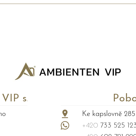
P s.r.o.
Pobo
no
Ke kapslovně 285
+420
733 525 12