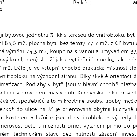
m²
Balkón:
a
P
ji bytovou jednotku 3+kk s terasou do vnitrobloku. Byt
í 83,6 m2, plocha bytu bez terasy 77,7 m2, z CP bytu 
má výměru 24,3 m2, koupelna s vanou a umyvadlem 3,9
nový kotel, který slouží jak k vytápění jednotky, tak oh
 m2. Dále je ve vstupní chodbě praktická místnost slo
vnitrobloku na východní stranu. Díky skvělé orientaci d
limatizace. Podlahy v bytě jsou v hlavní chodbě dlažb
odlahu v provedení masiv dub. Kuchyňská linka prove
ává vč. spotřebičů a to mikrovlnné trouby, trouby, myčky
 jelikož do ulice na JZ je orientovaná obytná kuchyně 
 kostelem a ložnice jsou do vnitrobloku s výhledy d
ariérovost bytu s možností přijet výtahem přímo do 
rém technickém stavu bez nutnosti zásadní invest