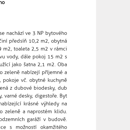
no
 se nachází ve 3 NP bytového
činí předsíň 10,2 m2, obytná
 m2, toaleta 2,5 m2 v rámci
řevu vody, dále pokoj 15 m2 s
užící jako šatna 2,1 m2. Oba
o zeleně nabízejí příjemné a
a, pokoje vč. obytné kuchyně
dená z dubové biodesky, dub
, varné desky, digestoře. Byt
nabízející krásné výhledy na
o zeleně a naprostém klidu.
podzemních garáží v budově.
ice s možností okamžitého