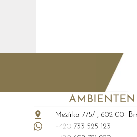
AMBIENTEN VI
+
−
Mezírka 775/1, 602 00 Br
+420
733 525 123