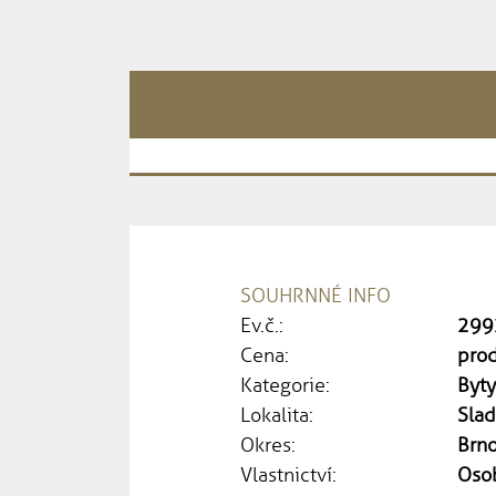
SOUHRNNÉ INFO
Ev.č.:
299
Cena:
pro
Kategorie:
Byt
Lokalita:
Slad
Okres:
Brn
Vlastnictví:
Oso