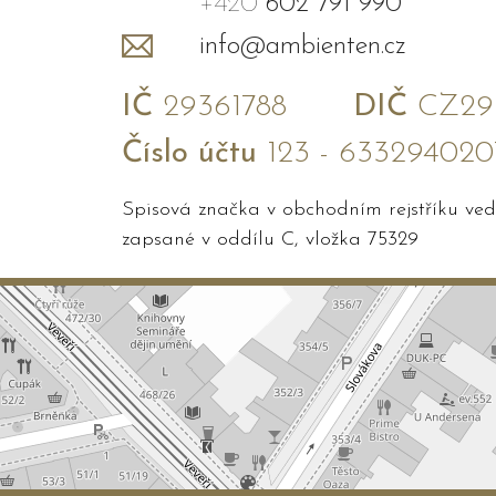
+420
602 791 990
info@ambienten.cz
IČ
29361788
DIČ
CZ293
Číslo účtu
123 - 633294020
Spisová značka v obchodním rejstříku v
zapsané v oddílu C, vložka 75329