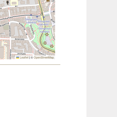
Leaflet
|
©
OpenStreetMap