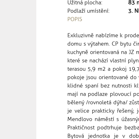
Užitná plocha:
83 
Podlaží umístění:
3. N
POPIS
Exkluzivně nabízíme k prode
domu s výtahem. CP bytu čin
kuchyně orientovaná na JZ 
které se nachází vlastní ply
terasou 5,9 m2 a pokoj 19,7
pokoje jsou orientované do 
klidné spaní bez nutnosti k
mají na podlaze plovoucí p
bělený /rovnoletá dýha/ zůst
je velice prakticky řešený,
Mendlovo náměstí s úžasným
Praktičnost podtrhuje bezb
Bytová jednotka je v dob