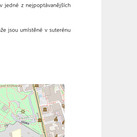
 v jedné z nejpoptávanějších
áže jsou umístěné v suterénu