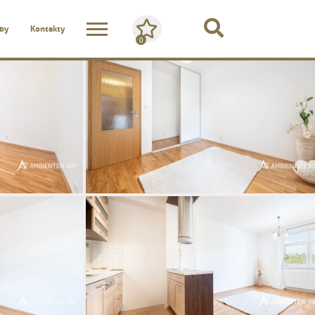
žby
Kontakty
0