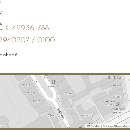
0
z
Č
CZ29361788
2940207 / 0100
 dohodě.
Leaflet
|
©
OpenStreetMap