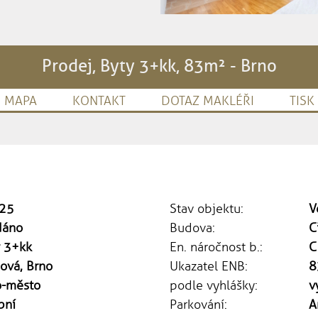
Prodej, Byty 3+kk, 83m² - Brno
MAPA
KONTAKT
DOTAZ MAKLÉŘI
TISK
25
Stav objektu:
V
dáno
Budova:
C
y 3+kk
En. náročnost b.:
C
ová, Brno
Ukazatel ENB:
8
o-město
podle vyhlášky:
v
bní
Parkování:
A