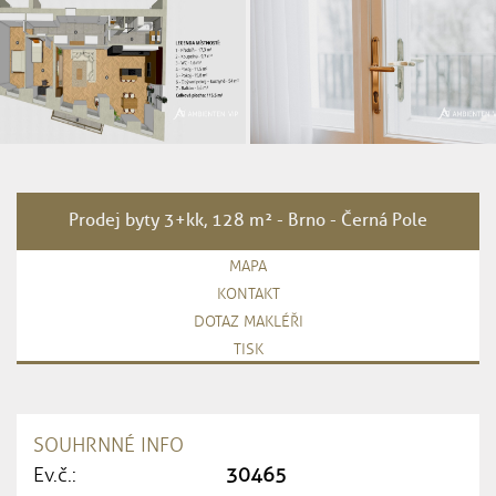
Prodej byty 3+kk, 128 m² - Brno - Černá Pole
MAPA
KONTAKT
DOTAZ MAKLÉŘI
TISK
SOUHRNNÉ INFO
Ev.č.:
30465