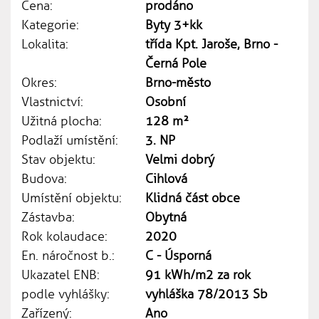
Cena:
prodáno
Kategorie:
Byty 3+kk
Lokalita:
třída Kpt. Jaroše, Brno -
Černá Pole
Okres:
Brno-město
Vlastnictví:
Osobní
Užitná plocha:
128 m²
Podlaží umístění:
3. NP
Stav objektu:
Velmi dobrý
Budova:
Cihlová
Umístění objektu:
Klidná část obce
Zástavba:
Obytná
Rok kolaudace:
2020
En. náročnost b.:
C - Úsporná
Ukazatel ENB:
91 kWh/m2 za rok
podle vyhlášky:
vyhláška 78/2013 Sb
Zařízený:
Ano