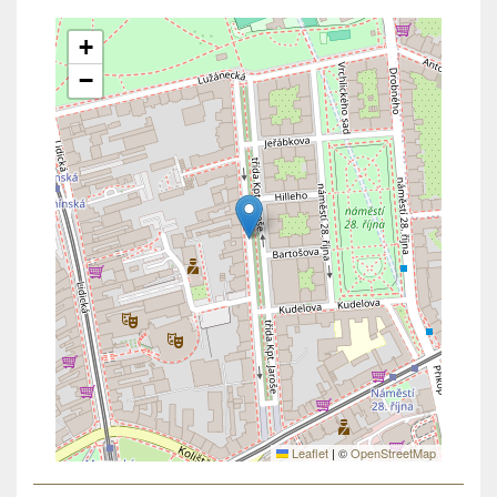
+
−
Leaflet
|
©
OpenStreetMap