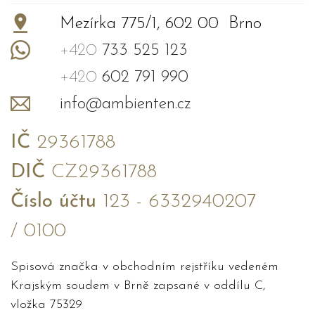
Mezírka 775/1, 602 00 Brno
+420
733 525 123
+420
602 791 990
info@ambienten.cz
IČ
29361788
DIČ
CZ29361788
Číslo účtu
123 - 6332940207
/ 0100
Spisová značka v obchodním rejstříku vedeném
Krajským soudem v Brně zapsané v oddílu C,
vložka 75329