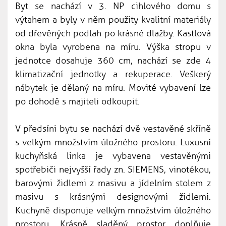
Byt se nachází v 3. NP cihlového domu s
výtahem a byly v něm použity kvalitní materiály
od dřevěných podlah po krásné dlažby. Kastlová
okna byla vyrobena na míru. Výška stropu v
jednotce dosahuje 360 cm, nachází se zde 4
klimatizační jednotky a rekuperace. Veškerý
nábytek je dělaný na míru. Movité vybavení lze
po dohodě s majiteli odkoupit.
V předsíni bytu se nachází dvě vestavěné skříně
s velkým množstvím úložného prostoru. Luxusní
kuchyňská linka je vybavena vestavěnými
spotřebiči nejvyšší řady zn. SIEMENS, vinotékou,
barovými židlemi z masivu a jídelním stolem z
masivu s krásnými designovými židlemi.
Kuchyně disponuje velkým množstvím úložného
prostoru. Krásně sladěný prostor doplňuje