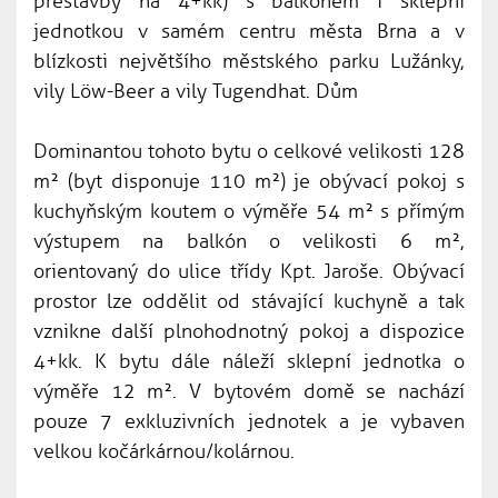
přestavby na 4+kk) s balkónem i sklepní
jednotkou v samém centru města Brna a v
blízkosti největšího městského parku Lužánky,
vily Löw-Beer a vily Tugendhat. Dům
Dominantou tohoto bytu o celkové velikosti 128
m² (byt disponuje 110 m²) je obývací pokoj s
kuchyňským koutem o výměře 54 m² s přímým
výstupem na balkón o velikosti 6 m²,
orientovaný do ulice třídy Kpt. Jaroše. Obývací
prostor lze oddělit od stávající kuchyně a tak
vznikne další plnohodnotný pokoj a dispozice
4+kk. K bytu dále náleží sklepní jednotka o
výměře 12 m². V bytovém domě se nachází
pouze 7 exkluzivních jednotek a je vybaven
velkou kočárkárnou/kolárnou.