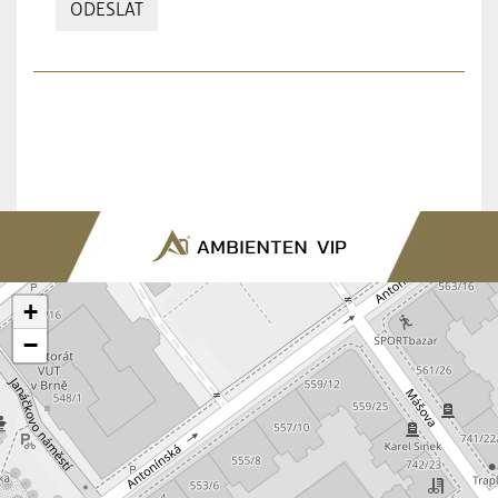
ODESLAT
+
−