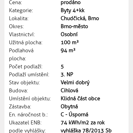
Cena:
prodáno
Kategorie:
Byty 4+kk
Lokalita:
Chudčická, Brno
Okres:
Brno-město
Vlastnictví:
Osobní
Užitná plocha:
100 m²
Podlahová
94 m²
plocha:
Počet podlaží:
5
Podlaží umístění:
3. NP
Stav objektu:
Velmi dobrý
Budova:
Cihlová
Umístění objektu:
Klidná část obce
Zástavba:
Obytná
En. náročnost b.:
C - Úsporná
Ukazatel ENB:
74 kWh/m2 za rok
podle vyhlášky:
vyhláška 78/2013 Sb