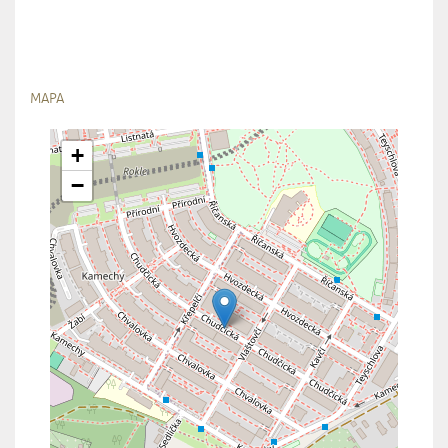
MAPA
+
−