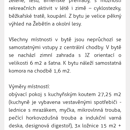
zeleně, lesů, Brněnské přehrady, s možností
rekreačních aktivit v létě i zimě – cyklostezky,
běžkařské tratě, koupání. Z bytu je velice pěkný
výhled na Žebětín a okolní lesy.
Všechny místnosti v bytě jsou neprůchozí se
samostatnými vstupy z centrální chodby. V bytě
se nachází zimní zahrada s JZ orientací o
velikosti 6 m2 a šatna. K bytu náleží samostatná
komora na chodbě 1,6 m2.
Výměry místností:
obývací pokoj s kuchyňským koutem 27,25 m2
(kuchyně je vybavena vestavěnými spotřebiči -
lednice s mrazákem, myčka, mikrovlnná trouba,
pečící horkovzdušná trouba a indukční varná
deska, designová digestoř), 3x ložnice 15 m2 +