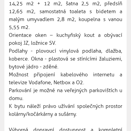
14,25 m2 + 12 m2, šatna 2,5 m2, předsíň
12,65 m2, samostatná toaleta s bidetem a
malým umyvadlem 2,8 m2, koupelna s vanou
5,55 m2.
Orientace oken – kuchyňský kout a obývací
pokoj JZ, ložnice SV.
Podlahy - plovoucí vinylová podlaha, dlažba,
koberce. Okna - plastová se stínícími žaluziemi,
bytové jádro - zděné.
Možnost připojení kabelového internetu a
televize Vodafone, Netbox a O2.
Parkování je možné na veřejných parkovištích u
domu.
K bytu náleží právo užívání společných prostor
kolárny/kočárkárny a sušárny.
Výborná dopravní dostupnost a kompletní