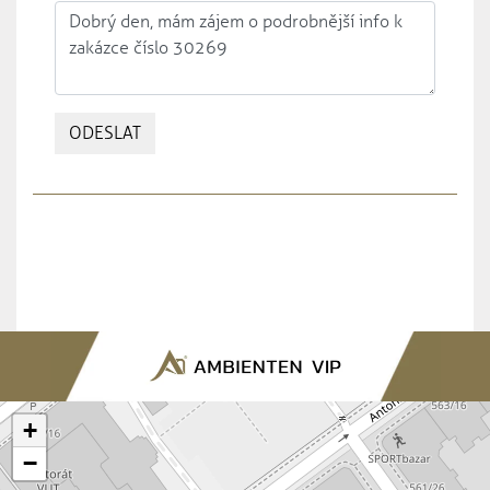
ODESLAT
+
−