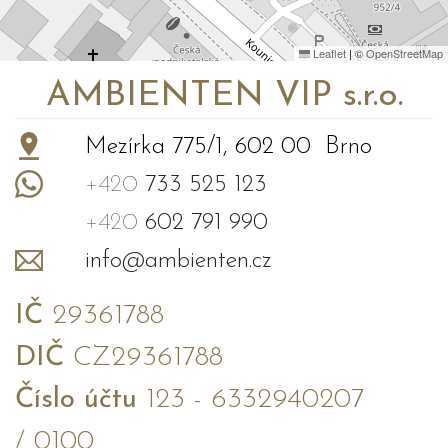
Leaflet
|
©
OpenStreetMap
AMBIENTEN VIP s.r.o.
Mezírka 775/1, 602 00 Brno
+420
733 525 123
+420
602 791 990
info@ambienten.cz
IČ
29361788
DIČ
CZ29361788
Číslo účtu
123 - 6332940207
/ 0100