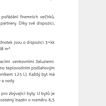
 pořádání firemních večírků,
artnery. Díky své dispozici,
ednotek jsou o dispozici 3+kk
88 m².
acími venkovními žaluziemi.
štěno teplovodním podlahovým
sobníkem 125 L). Každý byt má
 a vody.
pro zbývající byty. U bytů je
mostatný bazén o rozměru 6,5