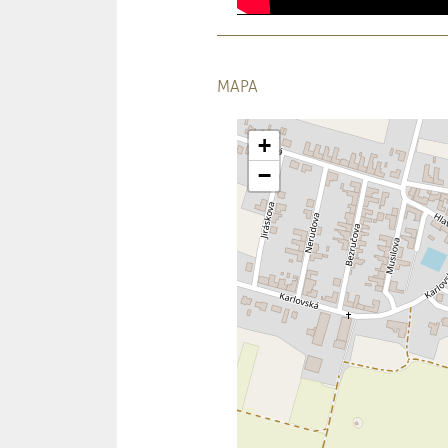
MAPA
+
−