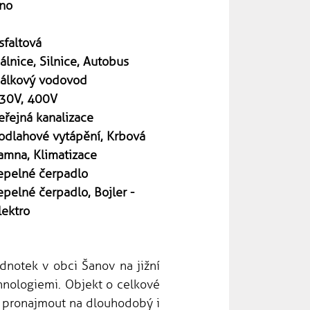
no
sfaltová
álnice, Silnice, Autobus
álkový vodovod
30V, 400V
eřejná kanalizace
odlahové vytápění, Krbová
amna, Klimatizace
epelné čerpadlo
epelné čerpadlo, Bojler -
lektro
dnotek v obci Šanov na jižní
nologiemi. Objekt o celkové
e pronajmout na dlouhodobý i