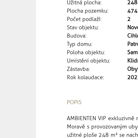
Užitná plocha:
248
Plocha pozemku:
474
Počet podlaží:
2
Stav objektu:
Nov
Budova:
Cihl
Typ domu:
Patr
Poloha objektu:
Sam
Umístění objektu:
Klid
Zástavba:
Oby
Rok kolaudace:
202
POPIS
AMBIENTEN VIP exkluzivně na
Moravě s provozovaným ubyt
užitné ploše 248 m² se nach