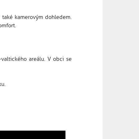
je také kamerovým dohledem.
omfort.
valtického areálu. V obci se
ku.