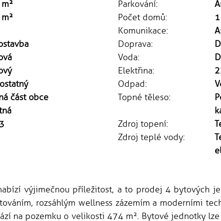
 m²
Parkování:
A
 m²
Počet domů:
1
Komunikace:
A
ostavba
Doprava:
D
ová
Voda:
D
ový
Elektřina:
2
ostatný
Odpad:
V
ná část obce
Topné těleso:
P
tná
k
3
Zdroj topení:
T
Zdroj teplé vody:
T
e
bízí výjimečnou příležitost, a to prodej 4 bytových je
ováním, rozsáhlým wellness zázemím a moderními tech
ází na pozemku o velikosti 474 m². Bytové jednotky lz