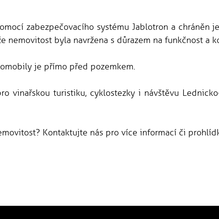
 pomocí zabezpečovacího systému Jablotron a chráněn 
že nemovitost byla navržena s důrazem na funkčnost a k
utomobily je přímo před pozemkem.
 vinařskou turistiku, cyklostezky i návštěvu Lednicko-
emovitost? Kontaktujte nás pro více informací či prohlíd