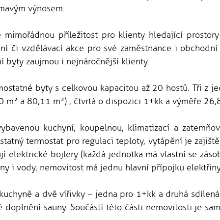
ímavým výnosem.
 mimořádnou příležitost pro klienty hledající prostory
ání či vzdělávací akce pro své zaměstnance i obchodní p
byty zaujmou i nejnáročnější klienty.
amostatné byty s celkovou kapacitou až 20 hostů. Tři z j
 m² a 80,11 m²) , čtvrtá o dispozici 1+kk a výměře 26,
ybavenou kuchyní, koupelnou, klimatizací a zatemňov
statný termostat pro regulaci teploty, vytápění je zaji
jí elektrické bojlery (každá jednotka má vlastní se zá
ny i vody, nemovitost má jednu hlavní přípojku elektřiny
uchyně a dvě vířivky – jedna pro 1+kk a druhá sdílená 
é doplnění sauny. Součástí této části nemovitosti je sa