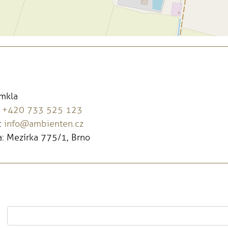
omkla
:
+420 733 525 123
:
info@ambienten.cz
: Mezírka 775/1, Brno