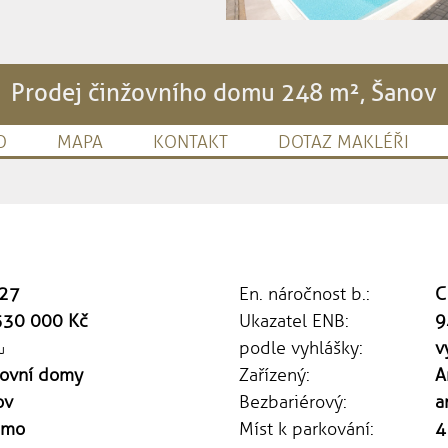
Prodej činžovního domu 248 m², Šanov
O
MAPA
KONTAKT
DOTAZ MAKLÉŘI
27
En. náročnost b.:
C
530 000 Kč
Ukazatel ENB:
9
podle vyhlášky:
v
u
žovní domy
Zařízený:
A
ov
Bezbariérový:
a
jmo
Míst k parkování:
4