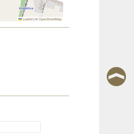
Leaflet
|
©
OpenStreetMap