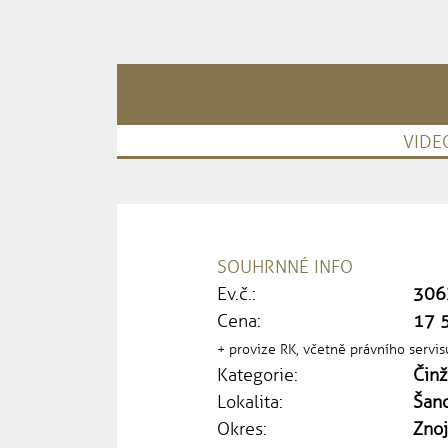
VIDE
SOUHRNNÉ INFO
Ev.č.:
306
Cena:
17 
+ provize RK, včetně právního servis
Kategorie:
Čin
Lokalita:
Šan
Okres:
Zno