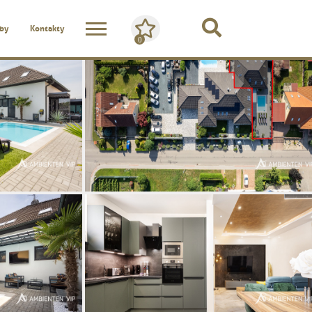
žby
Kontakty
0