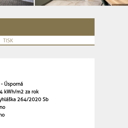
TISK
 - Úsporná
4 kWh/m2 za rok
yhláška 264/2020 Sb
no
no