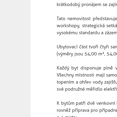
krátkodobý pronájem se zaj
Tato nemovitost představuje
workshopy, strategická setk
vysokému standardu a zázemí 
Ubytovací část tvoří čtyři s
(výměry jsou 54,00 m², 54,00
Každý byt disponuje plně v
Všechny místnosti mají samo
topením a ohřev vody zajišťu
své podružné měřidlo elektři
K bytům patří dvě venkovní k
rovněž příprava pro případn