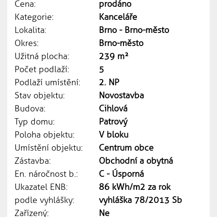
Cena:
prodáno
Kategorie:
Kanceláře
Lokalita:
Brno - Brno-město
Okres:
Brno-město
Užitná plocha:
239 m²
Počet podlaží:
5
Podlaží umístění:
2. NP
Stav objektu:
Novostavba
Budova:
Cihlová
Typ domu:
Patrový
Poloha objektu:
V bloku
Umístění objektu:
Centrum obce
Zástavba:
Obchodní a obytná
En. náročnost b.:
C - Úsporná
Ukazatel ENB:
86 kWh/m2 za rok
podle vyhlášky:
vyhláška 78/2013 Sb
Zařízený:
Ne