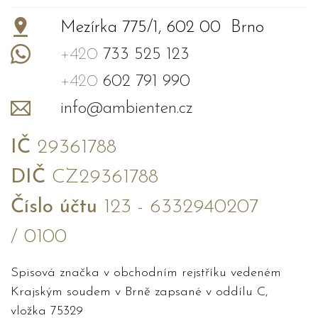
Mezírka 775/1, 602 00 Brno
+420
733 525 123
+420
602 791 990
info@ambienten.cz
IČ
29361788
DIČ
CZ29361788
Číslo účtu
123 - 6332940207
/ 0100
Spisová značka v obchodním rejstříku vedeném
Krajským soudem v Brně zapsané v oddílu C,
vložka 75329