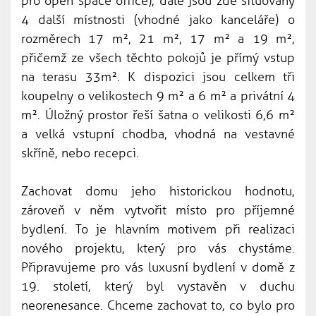
pro open space office), dále jsou zde situovány
4 další místnosti (vhodné jako kanceláře) o
rozměrech 17 m², 21 m², 17 m² a 19 m²,
přičemž ze všech těchto pokojů je přímý vstup
na terasu 33m². K dispozici jsou celkem tři
koupelny o velikostech 9 m² a 6 m² a privátní 4
m². Úložný prostor řeší šatna o velikosti 6,6 m²
a velká vstupní chodba, vhodná na vestavné
skříně, nebo recepci.
Zachovat domu jeho historickou hodnotu,
zároveň v něm vytvořit místo pro příjemné
bydlení. To je hlavním motivem při realizaci
nového projektu, který pro vás chystáme.
Připravujeme pro vás luxusní bydlení v domě z
19. století, který byl vystavěn v duchu
neorenesance. Chceme zachovat to, co bylo pro