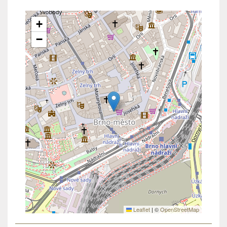
+
−
Leaflet
|
©
OpenStreetMap