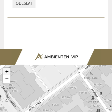
ODESLAT
+
−