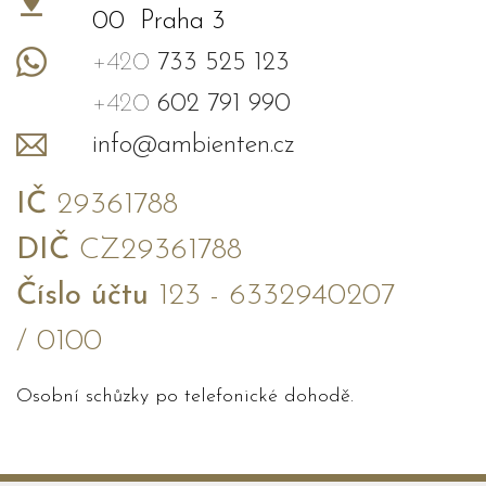
00 Praha 3
+420
733 525 123
+420
602 791 990
info@ambienten.cz
IČ
29361788
DIČ
CZ29361788
Číslo účtu
123 - 6332940207
/ 0100
Osobní schůzky po telefonické dohodě.