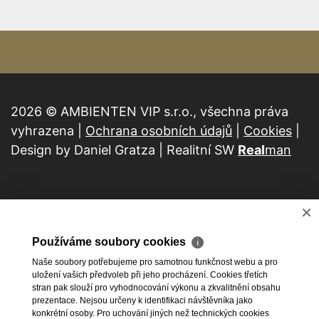
2026 © AMBIENTEN VIP s.r.o., všechna práva
vyhrazena |
Ochrana osobních údajů
|
Cookies
|
Design by Daniel Gratza | Realitní SW
Real
man
×
Používáme soubory cookies
ℹ
Naše soubory potřebujeme pro samotnou funkčnost webu a pro
uložení vašich předvoleb při jeho procházení. Cookies třetích
stran pak slouží pro vyhodnocování výkonu a zkvalitnění obsahu
prezentace. Nejsou určeny k identifikaci návštěvníka jako
konkrétní osoby. Pro uchování jiných než technických cookies