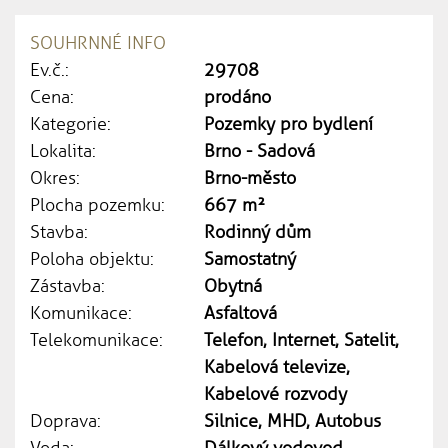
SOUHRNNÉ INFO
Ev.č.:
29708
Cena:
prodáno
Kategorie:
Pozemky pro bydlení
Lokalita:
Brno - Sadová
Okres:
Brno-město
Plocha pozemku:
667 m²
Stavba:
Rodinný dům
Poloha objektu:
Samostatný
Zástavba:
Obytná
Komunikace:
Asfaltová
Telekomunikace:
Telefon, Internet, Satelit,
Kabelová televize,
Kabelové rozvody
Doprava:
Silnice, MHD, Autobus