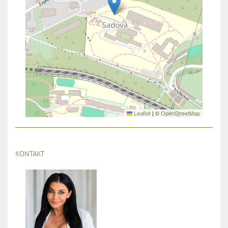
Leaflet
|
©
OpenStreetMap
KONTAKT