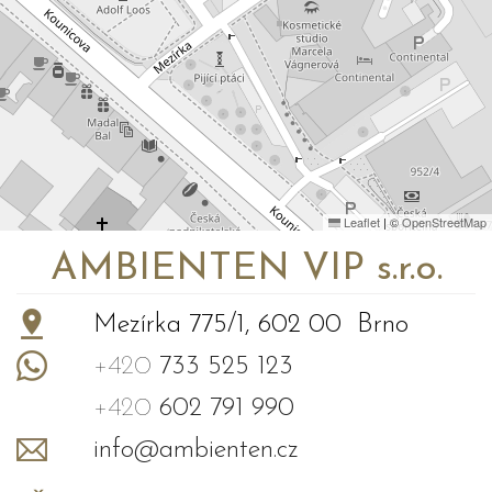
Leaflet
|
©
OpenStreetMap
AMBIENTEN VIP s.r.o.
Mezírka 775/1, 602 00 Brno
+420
733 525 123
+420
602 791 990
info@ambienten.cz