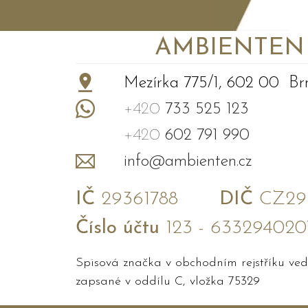
AMBIENTEN VI
+
−
Mezírka 775/1, 602 00 Br
+420
733 525 123
+420
602 791 990
info@ambienten.cz
IČ
29361788
DIČ
CZ293
Číslo účtu
123 - 633294020
Spisová značka v obchodním rejstříku v
zapsané v oddílu C, vložka 75329