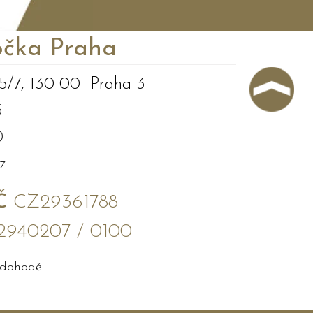
čka Praha
5/7, 130 00 Praha 3
3
0
z
Č
CZ29361788
2940207 / 0100
 dohodě.