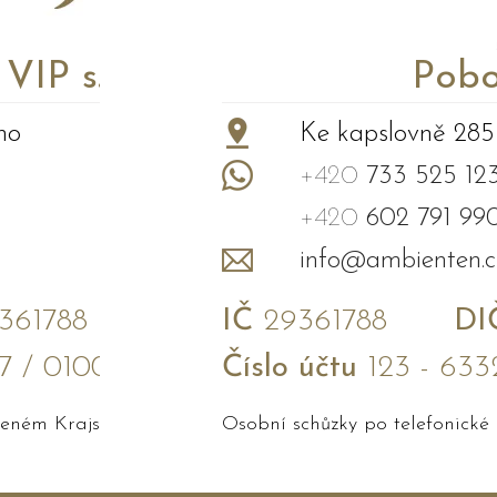
P s.r.o.
Pobo
no
Ke kapslovně 285
+420
733 525 12
+420
602 791 99
info@ambienten.c
61788
IČ
29361788
DI
7 / 0100
Číslo účtu
123 - 633
edeném Krajským soudem v Brně
Osobní schůzky po telefonické