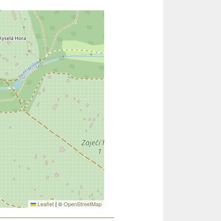
Leaflet
|
©
OpenStreetMap