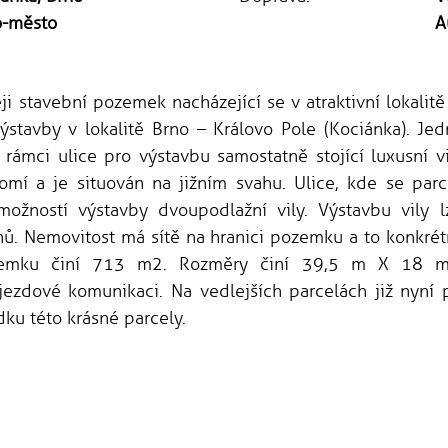
o-město
A
i stavební pozemek nacházející se v atraktivní lokalitě
ýstavby v lokalitě Brno – Královo Pole (Kociánka). J
 rámci ulice pro výstavbu samostatně stojící luxusní 
omí a je situován na jižním svahu. Ulice, kde se parc
 možností výstavby dvoupodlažní vily. Výstavbu vily
rhů. Nemovitost má sítě na hranici pozemku a to konkrét
ozemku činí 713 m2. Rozměry činí 39,5 m X 18 m.
íjezdové komunikaci. Na vedlejších parcelách již nyní 
u této krásné parcely.