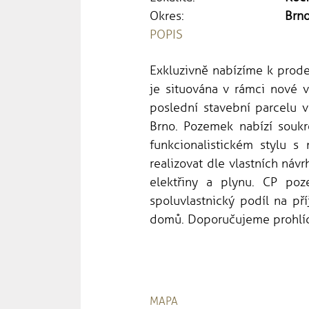
Okres:
Brn
POPIS
Exkluzivně nabízíme k prodej
je situována v rámci nové v
poslední stavební parcelu v
Brno. Pozemek nabízí soukr
funkcionalistickém stylu s
realizovat dle vlastních náv
elektřiny a plynu. CP p
spoluvlastnický podíl na př
domů. Doporučujeme prohlídk
MAPA