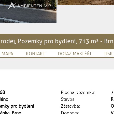
rodej, Pozemky pro bydlení, 713 m² - Br
MAPA
KONTAKT
DOTAZ MAKLÉŘI
TISK
68
Plocha pozemku:
7
dáno
Stavba:
R
emky pro bydlení
Zástavba:
O
ánka, Brno
Doprava:
V