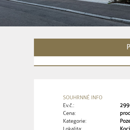
P
SOUHRNNÉ INFO
Ev.č.:
299
Cena:
pro
Kategorie:
Poz
Lokalita:
Koci