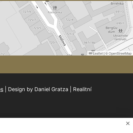
Leaflet
|
©
OpenStreetMap
es
| Design by Daniel Gratza | Realitní
×