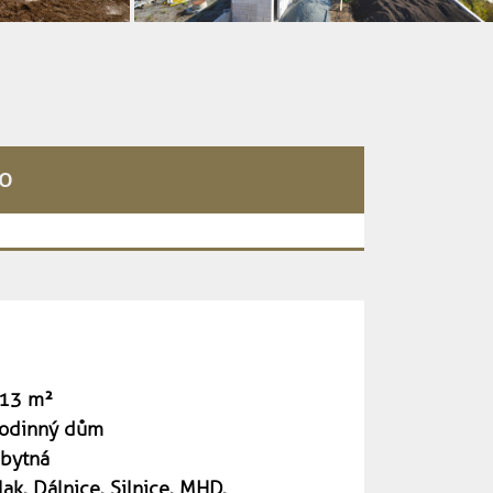
no
13 m²
odinný dům
bytná
lak, Dálnice, Silnice, MHD,