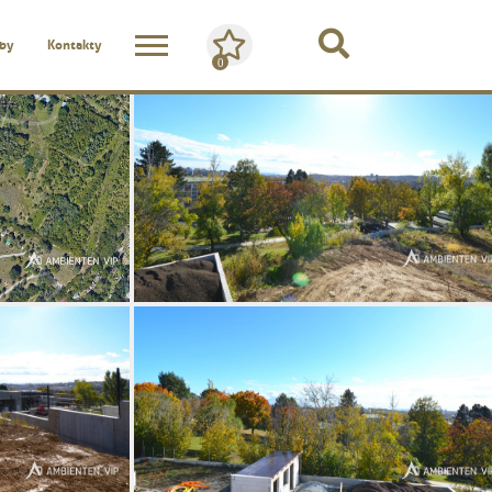
žby
Kontakty
0