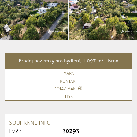
Prodej pozemky pro bydlení, 1 097 m² - Brno
MAPA
KONTAKT
DOTAZ MAKLÉŘI
TISK
SOUHRNNÉ INFO
Ev.č.:
30293