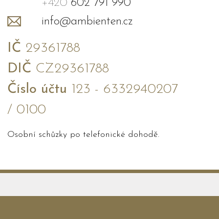
+420
602 791 990
info@ambienten.cz
IČ
29361788
DIČ
CZ29361788
Číslo účtu
123 - 6332940207
/ 0100
Osobní schůzky po telefonické dohodě.