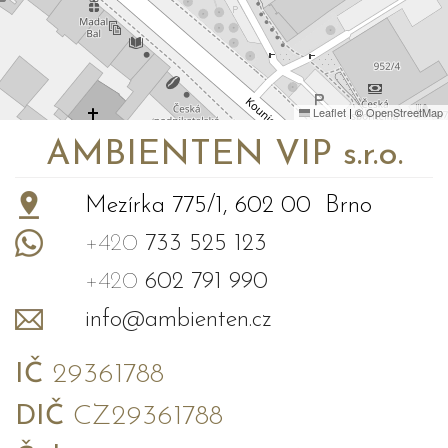
Leaflet
|
©
OpenStreetMap
AMBIENTEN VIP s.r.o.
Mezírka 775/1, 602 00 Brno
+420
733 525 123
+420
602 791 990
info@ambienten.cz
IČ
29361788
DIČ
CZ29361788