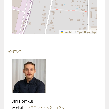
Leaflet
|
©
OpenStreetMap
KONTAKT
Jiří Pomkla
Mobil:
+420 733 525 123