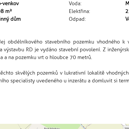
o-venkov
Voda:
M
98 m²
Elektřina:
2
inný dům
Odpad:
V
dej obdélníkového stavebního pozemku vhodného k 
výstavbu RD je vydáno stavební povolení. Z inženýrskýc
na a na pozemku vrt o hloubce 70 metrů.
těchto skvělých pozemků v lukrativní lokalitě vhodný
ního specialisty uvedeného u inzerátu a domluvit si term