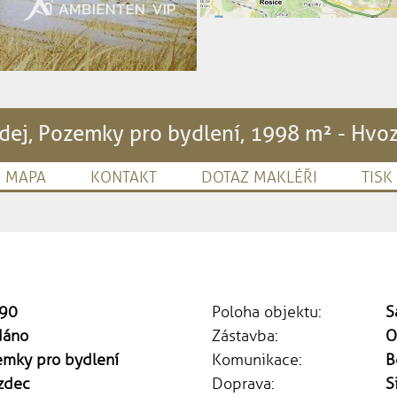
dej, Pozemky pro bydlení, 1998 m² - Hvo
MAPA
KONTAKT
DOTAZ MAKLÉŘI
TISK
90
Poloha objektu:
S
dáno
Zástavba:
O
emky pro bydlení
Komunikace:
B
zdec
Doprava:
S