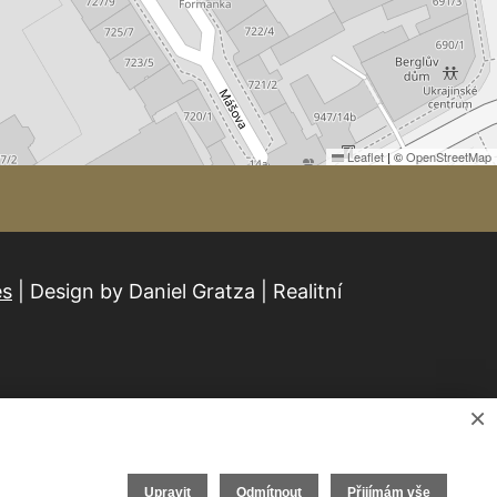
Leaflet
|
©
OpenStreetMap
es
| Design by Daniel Gratza | Realitní
×
Upravit
Odmítnout
Přijímám vše