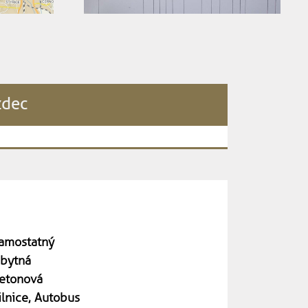
zdec
amostatný
bytná
etonová
ilnice, Autobus