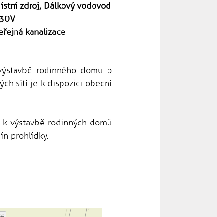
ístní zdroj, Dálkový vodovod
30V
eřejná kanalizace
výstavbě rodinného domu o
h sítí je k dispozici obecní
ch k výstavbě rodinných domů
ín prohlídky.