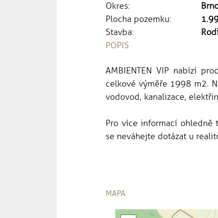
Okres:
Brn
Plocha pozemku:
1.9
Stavba:
Rod
POPIS
AMBIENTEN VIP nabízí pro
celkové výměře 1998 m2. Na 
vodovod, kanalizace, elektři
Pro více informací ohledně 
se neváhejte dotázat u realit
MAPA