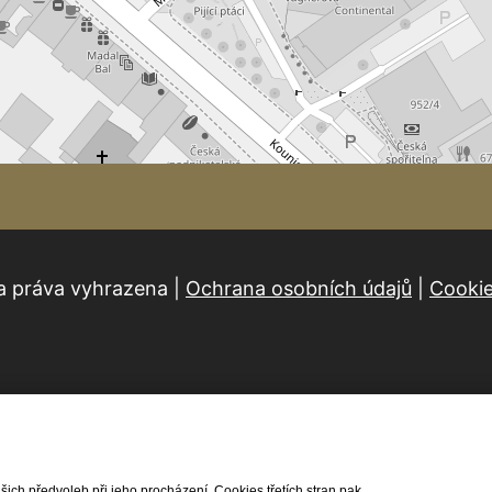
a práva vyhrazena |
Ochrana osobních údajů
|
Cooki
ch předvoleb při jeho procházení. Cookies třetích stran pak