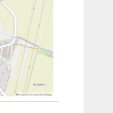
Leaflet
|
©
OpenStreetMap