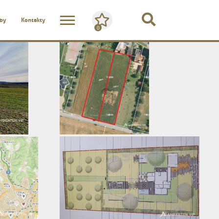
žby
Kontakty
0