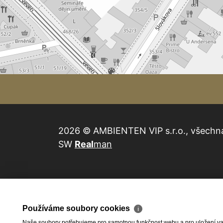
2026 © AMBIENTEN VIP s.r.o., všechn
SW
Real
man
Používáme soubory cookies
ℹ
Naše soubory potřebujeme pro samotnou funkčnost webu a pro uložení vaši