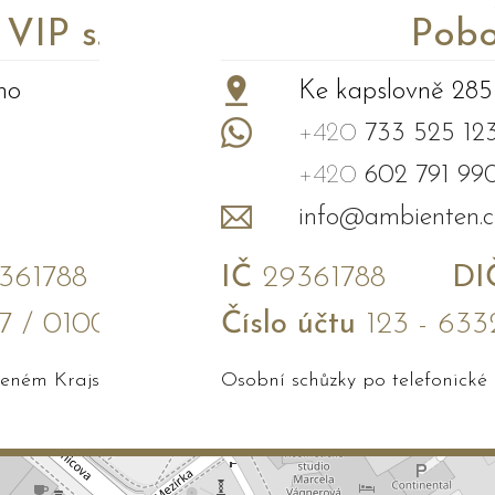
P s.r.o.
Pobo
no
Ke kapslovně 285
+420
733 525 12
+420
602 791 99
info@ambienten.c
61788
IČ
29361788
DI
7 / 0100
Číslo účtu
123 - 633
edeném Krajským soudem v Brně
Osobní schůzky po telefonické