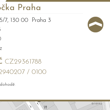
čka Praha
5/7, 130 00 Praha 3
3
0
z
Č
CZ29361788
2940207 / 0100
 dohodě.