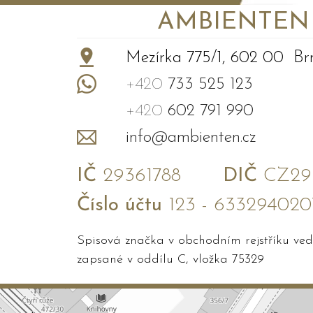
AMBIENTEN VI
+
−
Mezírka 775/1, 602 00 Br
+420
733 525 123
+420
602 791 990
info@ambienten.cz
IČ
29361788
DIČ
CZ293
Číslo účtu
123 - 633294020
Spisová značka v obchodním rejstříku v
zapsané v oddílu C, vložka 75329