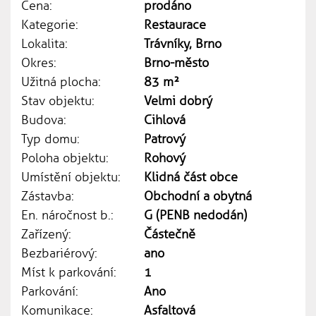
Cena:
prodáno
Kategorie:
Restaurace
Lokalita:
Trávníky, Brno
Okres:
Brno-město
Užitná plocha:
83 m²
Stav objektu:
Velmi dobrý
Budova:
Cihlová
Typ domu:
Patrový
Poloha objektu:
Rohový
Umístění objektu:
Klidná část obce
Zástavba:
Obchodní a obytná
En. náročnost b.:
G (PENB nedodán)
Zařízený:
Částečně
Bezbariérový:
ano
Míst k parkování:
1
Parkování:
Ano
Komunikace:
Asfaltová