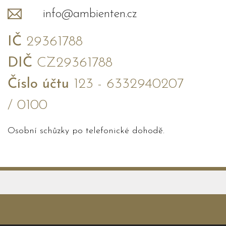
info@ambienten.cz
IČ
29361788
DIČ
CZ29361788
Číslo účtu
123 - 6332940207
/ 0100
Osobní schůzky po telefonické dohodě.