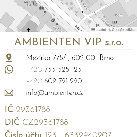
Leaflet
|
©
OpenStreetMap
AMBIENTEN VIP s.r.o.
Mezírka 775/1, 602 00 Brno
+420
733 525 123
+420
602 791 990
info@ambienten.cz
IČ
29361788
DIČ
CZ29361788
Číslo účtu
123 - 6332940207