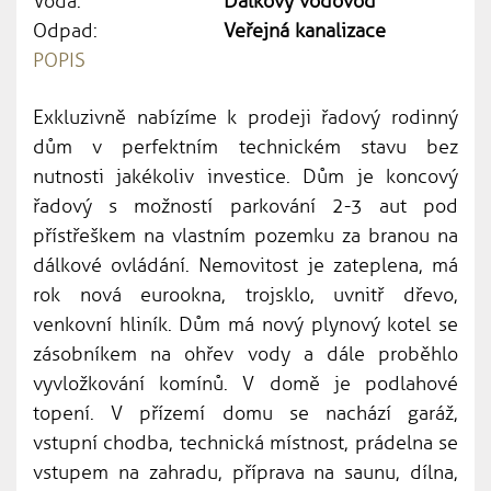
Voda:
Dálkový vodovod
Odpad:
Veřejná kanalizace
POPIS
Exkluzivně nabízíme k prodeji řadový rodinný
dům v perfektním technickém stavu bez
nutnosti jakékoliv investice. Dům je koncový
řadový s možností parkování 2-3 aut pod
přístřeškem na vlastním pozemku za branou na
dálkové ovládání. Nemovitost je zateplena, má
rok nová eurookna, trojsklo, uvnitř dřevo,
venkovní hliník. Dům má nový plynový kotel se
zásobníkem na ohřev vody a dále proběhlo
vyvložkování komínů. V domě je podlahové
topení. V přízemí domu se nachází garáž,
vstupní chodba, technická místnost, prádelna se
vstupem na zahradu, příprava na saunu, dílna,