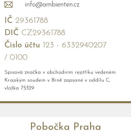
info@ambienten.cz
IČ
29361788
DIČ
CZ29361788
Číslo účtu
123 - 6332940207
/ 0100
Spisová značka v obchodním rejstříku vedeném
Krajským soudem v Brně zapsané v oddílu C,
vložka 75329
Pobočka Praha