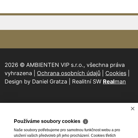
2026 © AMBIENTEN VIP s.r.o., všechna práva
vyhrazena |
Ochrana osobních údajů
|
Cookies
|
Design by Daniel Gratza | Realitní SW
Real
man
×
Používáme soubory cookies
ℹ
Naše soubory potřebujeme pro samotnou funkčnost webu a pro
uložení vašich předvoleb při jeho procházení. Cookies třetích