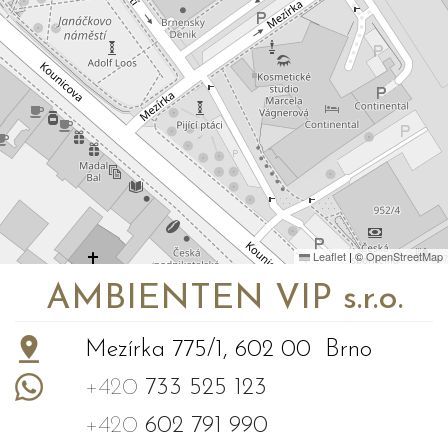
Leaflet
|
©
OpenStreetMap
AMBIENTEN VIP s.r.o.
Mezírka 775/1, 602 00 Brno
+420
733 525 123
+420
602 791 990