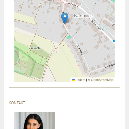
Leaflet
|
©
OpenStreetMap
KONTAKT