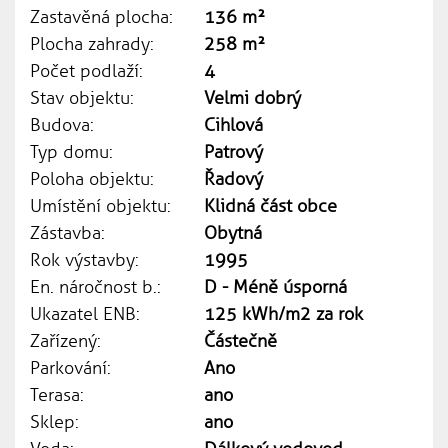
Zastavěná plocha:
136 m²
Plocha zahrady:
258 m²
Počet podlaží:
4
Stav objektu:
Velmi dobrý
Budova:
Cihlová
Typ domu:
Patrový
Poloha objektu:
Řadový
Umístění objektu:
Klidná část obce
Zástavba:
Obytná
Rok výstavby:
1995
En. náročnost b.:
D - Méně úsporná
Ukazatel ENB:
125 kWh/m2 za rok
Zařízený:
Částečně
Parkování:
Ano
Terasa:
ano
Sklep:
ano