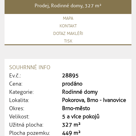
Prodej, Rodinné domy, 327 m²
MAPA
KONTAKT
DOTAZ MAKLÉŘI
TISK
SOUHRNNÉ INFO
Ev.č.:
28895
Cena:
prodáno
Kategorie:
Rodinné domy
Lokalita:
Pokorova, Brno - Ivanovice
Okres:
Brno-město
Velikost:
5 a více pokojů
Užitná plocha:
327 m²
Plocha pozemku:
449 m²