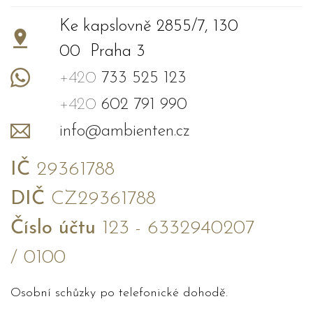
Ke kapslovně 2855/7, 130
00 Praha 3
+420
733 525 123
+420
602 791 990
info@ambienten.cz
IČ
29361788
DIČ
CZ29361788
Číslo účtu
123 - 6332940207
/ 0100
Osobní schůzky po telefonické dohodě.