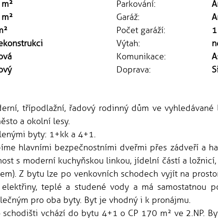
 m²
Parkování:
A
 m²
Garáž:
A
m²
Počet garáží:
1
ekonstrukci
Výtah:
n
ová
Komunikace:
A
ový
Doprava:
S
ní, třípodlažní, řadový rodinný dům ve vyhledávané l
to a okolní lesy.
enými byty: 1+kk a 4+1.
íme hlavními bezpečnostními dveřmi přes zádveří a hal
ost s moderní kuchyňskou linkou, jídelní částí a ložni
m). Z bytu lze po venkovních schodech vyjít na prost
elektřiny, teplé a studené vody a má samostatnou poj
ečným pro oba byty. Byt je vhodný i k pronájmu.
 schodišti vchází do bytu 4+1 o CP 170 m² ve 2.NP. By