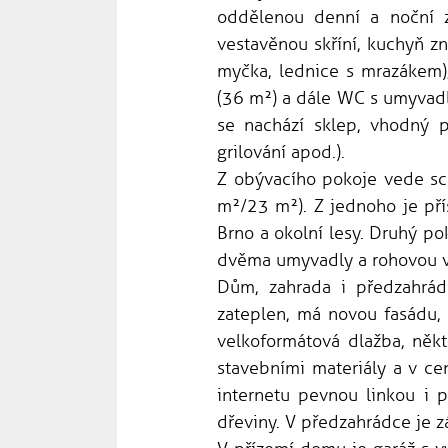
oddělenou denní a noční z
vestavěnou skříní, kuchyň z
myčka, lednice s mrazákem),
(36 m²) a dále WC s umyvadl
se nachází sklep, vhodný p
grilování apod.).
Z obývacího pokoje vede sc
m²/23 m²). Z jednoho je pří
Brno a okolní lesy. Druhý p
dvěma umyvadly a rohovou va
Dům, zahrada i předzahrád
zateplen, má novou fasádu, 
velkoformátová dlažba, něk
stavebními materiály a v c
internetu pevnou linkou i 
dřeviny. V předzahrádce je 