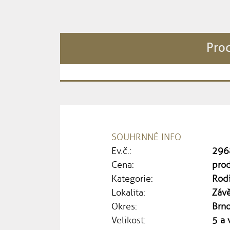
Prod
SOUHRNNÉ INFO
Ev.č.:
296
Cena:
pro
Kategorie:
Rod
Lokalita:
Závě
Okres:
Brn
Velikost:
5 a 