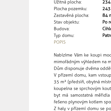
Užitná plocha:
234
Plocha pozemku:
243
Zastavěná plocha:
84 
Stav objektu:
Po r
Budova:
Cihl
Typ domu:
Patr
POPIS
Nabízíme Vám ke koupi moder
mimořádným výhledem na měs
Dům disponuje dvěma odděl
V přízemí domu, kam vstoup
35 m² (předsíň, obytná místn
koupelna se sprchovým koute
byt má samostatná měřidla 
řešeno plynovým kotlem spol
Z haly v přízemí domu se po