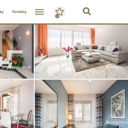
žby
Kontakty
0