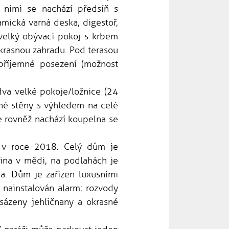
 nimi se nachází předsíň s
mická varná deska, digestoř,
 velký obývací pokoj s krbem
krasnou zahradu. Pod terasou
 příjemné posezení (možnost
va velké pokoje/ložnice (24
ené stěny s výhledem na celé
e rovněž nachází koupelna se
a v roce 2018. Celý dům je
řina v mědi, na podlahách je
a. Dům je zařízen luxusními
nainstalován alarm; rozvody
sázeny jehličnany a okrasné