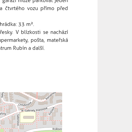
 garáži může parkovat jeden
 a čtvrtého vozu přímo před
ahrádka: 33 m².
řesky. V blízkosti se nachází
permarkety, pošta, mateřská
ntrum Rubín a další.