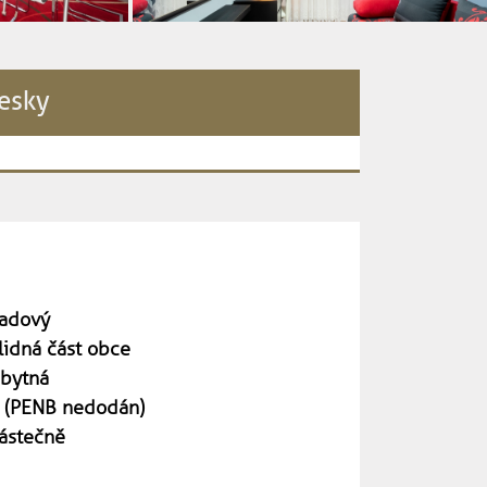
řesky
adový
lidná část obce
bytná
 (PENB nedodán)
ástečně