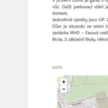
V přízemí domu je garáž s 
vůz. Další parkovací stání
domem.
Jednotlivé výměry jsou: UP:
Dům je situován ve velmi kli
zastávka MHD – časová vzdá
škola, 2 základní školy, něko
MAPA
+
−