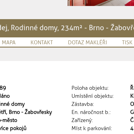
ej, Rodinné domy, 234m² - Brno - Žabov
MAPA
KONTAKT
DOTAZ MAKLÉŘI
TISK
89
Poloha objektu:
Ř
dáno
Umístění objektu:
K
inné domy
Zástavba:
O
tří, Brno - Žabovřesky
En. náročnost b.:
G
o-město
Zařízený:
Č
více pokojů
Míst k parkování:
4