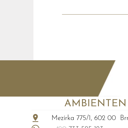
AMBIENTEN VI
+
−
Mezírka 775/1, 602 00 Br