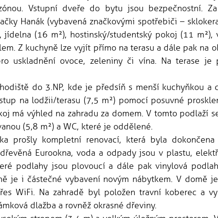
ónou. Vstupní dveře do bytu jsou bezpečnostní. Za
načky Hanák (vybavená značkovými spotřebiči – sklokera
 jídelna (16 m²), hostinský/studentský pokoj (11 m²),
em. Z kuchyně lze vyjít přímo na terasu a dále pak na o
ro uskladnění ovoce, zeleniny či vína. Na terase je
hodiště do 3.NP, kde je předsíň s menší kuchyňkou a d
stup na lodžii/terasu (7,5 m²) pomocí posuvné proskl
okoj má výhled na zahradu za domem. V tomto podlaží s
nou (5,8 m²) a WC, které je oddělené.
ka prošly kompletní renovací, která byla dokončen
dřevěná Eurookna, voda a odpady jsou v plastu, elekt
teré podlahy jsou plovoucí a dále pak vinylová podlah
eně je i částečné vybavení novým nábytkem. V domě je 
přes WiFi. Na zahradě byl položen travní koberec a vy
zámková dlažba a rovněž okrasné dřeviny.