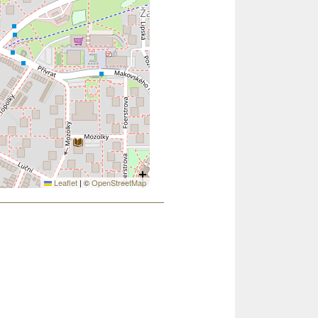
Leaflet
|
©
OpenStreetMap