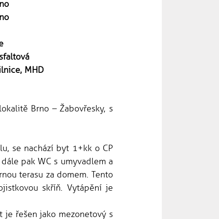
no
no
e
sfaltová
ilnice, MHD
okalitě Brno – Žabovřesky, s
u, se nachází byt 1+kk o CP
cí, dále pak WC s umyvadlem a
ornou terasu za domem. Tento
istkovou skříň. Vytápění je
t je řešen jako mezonetový s