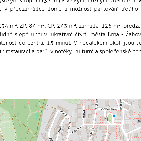
vysokým stropem (3,4 m) a velkým úložným prostorem. V
 je v předzahrádce domu a možnost parkování třetího
 234 m², ZP: 84 m², CP: 243 m², zahrada: 126 m², předz
dné slepé ulici v lukrativní čtvrti města Brna - Žabov
lenost do centra: 15 minut. V nedalekém okolí jsou su
lik restaurací a barů, vinotéky, kulturní a společenské ce