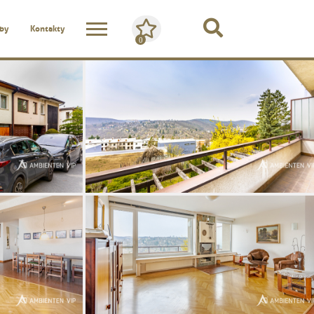
žby
Kontakty
0