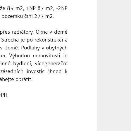
áže 83 m2, 1NP 87 m2, -2NP
a pozemku činí 277 m2.
přes radiátory. Okna v domě
 Střecha je po rekonstrukci a
y v domě. Podlahy v obytných
ba. Výhodou nemovitosti je
inné bydlení, vícegenerační
 zásadních investic ihned k
hejte obrátit.
DPH.