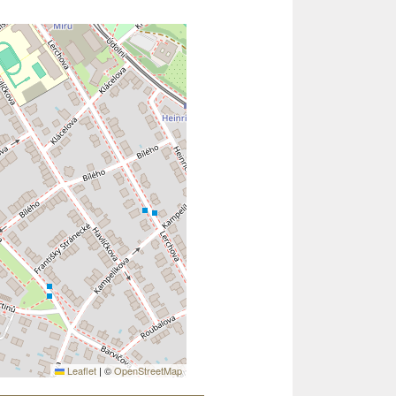
Leaflet
|
©
OpenStreetMap