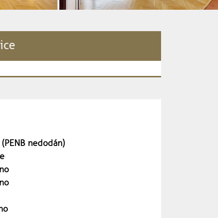
ice
 (PENB nedodán)
e
no
no
no