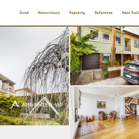
Úvod
Nemovitosti
Poptávky
Reference
Naše Slu