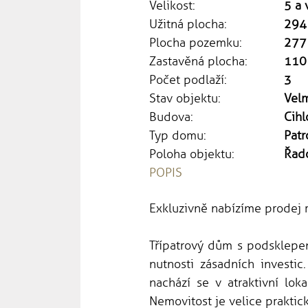
Velikost:
5 a 
Užitná plocha:
294
Plocha pozemku:
277
Zastavěná plocha:
110
Počet podlaží:
3
Stav objektu:
Vel
Budova:
Cihl
Typ domu:
Patr
Poloha objektu:
Řad
POPIS
Exkluzivně nabízíme prodej 
Třípatrový dům s podsklepe
nutnosti zásadních investi
nachází se v atraktivní lok
Nemovitost je velice praktic