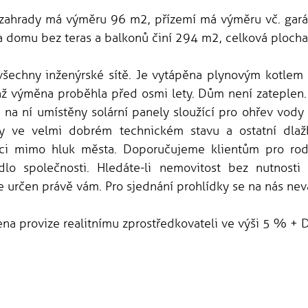
zahrady má výměru 96 m2, přízemí má výměru vč. gar
a domu bez teras a balkonů činí 294 m2, celková ploch
všechny inženýrské sítě. Je vytápěna plynovým kotlem 
chž výměna proběhla před osmi lety. Dům není zateplen.
ou na ní umístěny solární panely sloužící pro ohřev vod
y ve velmi dobrém technickém stavu a ostatní dlaž
ici mimo hluk města. Doporučujeme klientům pro rod
lo společnosti. Hledáte-li nemovitost bez nutnosti
e určen právě vám. Pro sjednání prohlídky se na nás nevá
na provize realitnímu zprostředkovateli ve výši 5 % + 