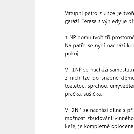
Vstupní patro z ulice je tv
garáží. Terasa s výhledy je p
1.NP domu tvoří tři prostorn
Na patře se nyní nachází ku
pokoj.
V -1NP se nachází samostatn
z nich lze po snadné demon
toaletou, sprchou, umyvadlem
pračka, sušička.
V -2NP se nachází dílna s př
možnost zbudování vinného 
keře, je kompletně oplocena