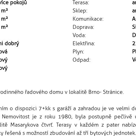
více pokojů
Terasa:
a
 m²
Sklep:
a
 m²
Komunikace:
A
 m²
Doprava:
S
Voda:
D
mi dobrý
Elektřina:
2
ová
Plyn:
P
ový
Odpad:
V
ový
rodinného řadového domu v lokalitě Brno- Stránice.
ním o dispozici 7+kk s garáží a zahradou je ve velmi 
c. Nemovitost je z roku 1980, byla postupně pečlivě 
alitě Masarykova čtvrť. Terasy v každém z pater nabí
ky řešená s možností zbudování až tří bytových jednotek