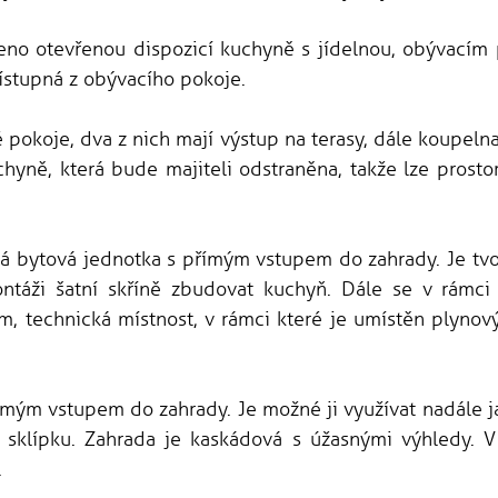
ořeno otevřenou dispozicí kuchyně s jídelnou, obývacím
řístupná z obývacího pokoje.
é pokoje, dva z nich mají výstup na terasy, dále koupelna
chyně, která bude majiteli odstraněna, takže lze prosto
á bytová jednotka s přímým vstupem do zahrady. Je tvo
táži šatní skříně zbudovat kuchyň. Dále se v rámci
, technická místnost, v rámci které je umístěn plynový
ímým vstupem do zahrady. Je možné ji využívat nadále j
sklípku. Zahrada je kaskádová s úžasnými výhledy. V
.