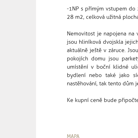
-1NP s přímým vstupem do 
28 m2, celková užitná ploch
Nemovitost je napojena na 
jsou hliníková dvojskla jeji
aktuálně ještě v záruce. Js
pokojích domu jsou parket
umístění v boční klidné ul
bydlení nebo také jako síd
nastěhování, tak tento dům j
Ke kupní ceně bude připočte
MAPA