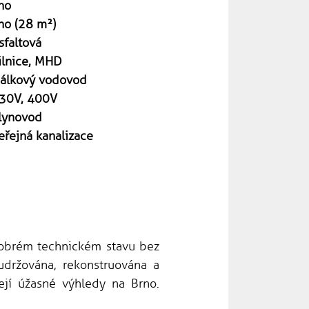
no
no (28 m²)
sfaltová
ilnice, MHD
álkový vodovod
30V, 400V
lynovod
eřejná kanalizace
dobrém technickém stavu bez
udržována, rekonstruována a
zejí úžasné výhledy na Brno.
.