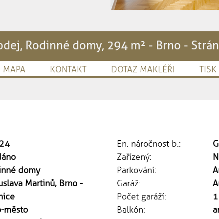
odej, Rodinné domy, 294 m² - Brno - Strán
MAPA
KONTAKT
DOTAZ MAKLÉŘI
TISK
24
En. náročnost b.:
G
dáno
Zařízený:
N
inné domy
Parkování:
A
slava Martinů, Brno -
Garáž:
A
nice
Počet garáží:
1
o-město
Balkón:
a