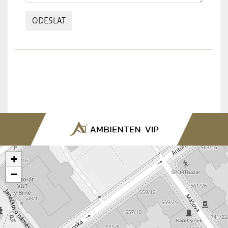
ODESLAT
+
−