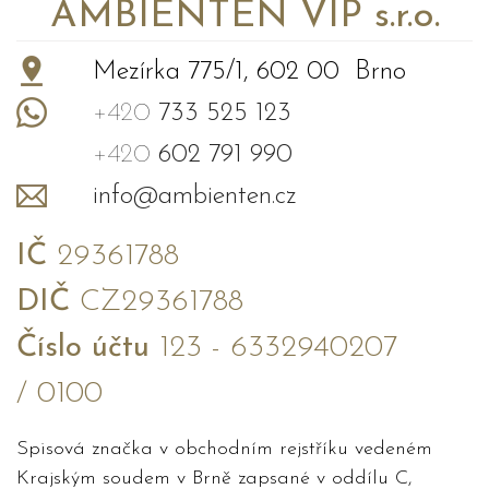
AMBIENTEN VIP s.r.o.
Mezírka 775/1, 602 00 Brno
+420
733 525 123
+420
602 791 990
info@ambienten.cz
IČ
29361788
DIČ
CZ29361788
Číslo účtu
123 - 6332940207
/ 0100
Spisová značka v obchodním rejstříku vedeném
Krajským soudem v Brně zapsané v oddílu C,