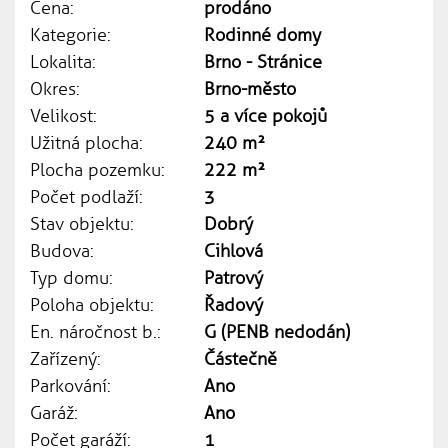
Cena:
prodáno
Kategorie:
Rodinné domy
Lokalita:
Brno - Stránice
Okres:
Brno-město
Velikost:
5 a více pokojů
Užitná plocha:
240 m²
Plocha pozemku:
222 m²
Počet podlaží:
3
Stav objektu:
Dobrý
Budova:
Cihlová
Typ domu:
Patrový
Poloha objektu:
Řadový
En. náročnost b.:
G (PENB nedodán)
Zařízený:
Částečně
Parkování:
Ano
Garáž:
Ano
Počet garáží:
1