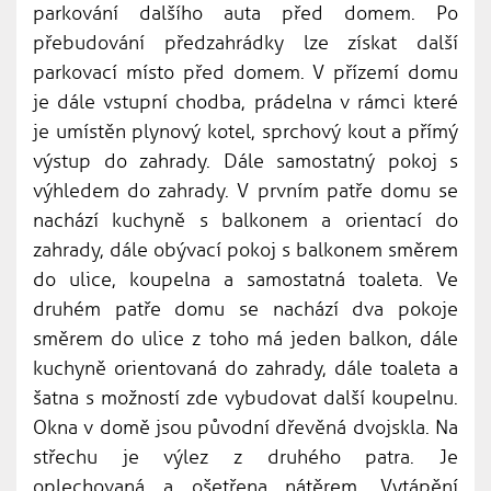
parkování dalšího auta před domem. Po
přebudování předzahrádky lze získat další
parkovací místo před domem. V přízemí domu
je dále vstupní chodba, prádelna v rámci které
je umístěn plynový kotel, sprchový kout a přímý
výstup do zahrady. Dále samostatný pokoj s
výhledem do zahrady. V prvním patře domu se
nachází kuchyně s balkonem a orientací do
zahrady, dále obývací pokoj s balkonem směrem
do ulice, koupelna a samostatná toaleta. Ve
druhém patře domu se nachází dva pokoje
směrem do ulice z toho má jeden balkon, dále
kuchyně orientovaná do zahrady, dále toaleta a
šatna s možností zde vybudovat další koupelnu.
Okna v domě jsou původní dřevěná dvojskla. Na
střechu je výlez z druhého patra. Je
oplechovaná a ošetřena nátěrem. Vytápění