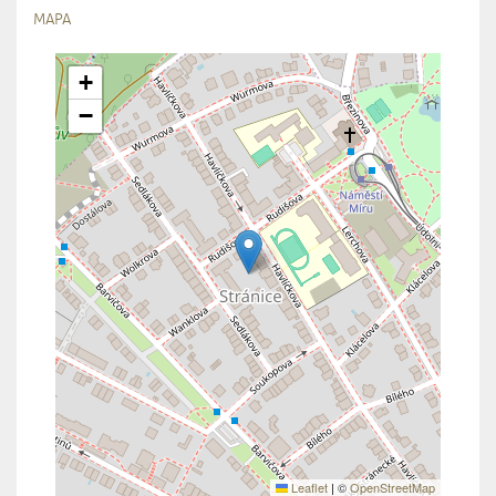
MAPA
+
−
Leaflet
|
©
OpenStreetMap