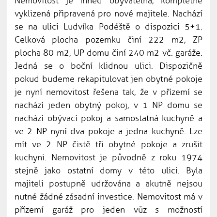
Nemovitost je ihned obyvatelná, kompletně
vyklizená připravená pro nové majitele. Nachází
se na ulici Ludvíka Podéště o dispozici 5+1.
Celková plocha pozemku činí 222 m2, ZP
plocha 80 m2, UP domu činí 240 m2 vč. garáže.
Jedná se o boční klidnou ulici. Dispozičně
pokud budeme rekapitulovat jen obytné pokoje
je nyní nemovitost řešena tak, že v přízemí se
nachází jeden obytný pokoj, v 1 NP domu se
nachází obývací pokoj a samostatná kuchyně a
ve 2 NP nyní dva pokoje a jedna kuchyně. Lze
mít ve 2 NP čistě tři obytné pokoje a zrušit
kuchyni. Nemovitost je původně z roku 1974
stejně jako ostatní domy v této ulici. Byla
majiteli postupně udržována a akutně nejsou
nutné žádné zásadní investice. Nemovitost má v
přízemí garáž pro jeden vůz s možností