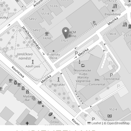
Leaflet
|
©
OpenStreetMap