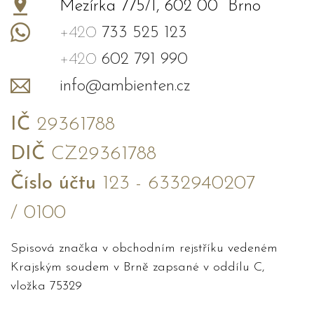
Mezírka 775/1, 602 00 Brno
+420
733 525 123
+420
602 791 990
info@ambienten.cz
IČ
29361788
DIČ
CZ29361788
Číslo účtu
123 - 6332940207
/ 0100
Spisová značka v obchodním rejstříku vedeném
Krajským soudem v Brně zapsané v oddílu C,
vložka 75329