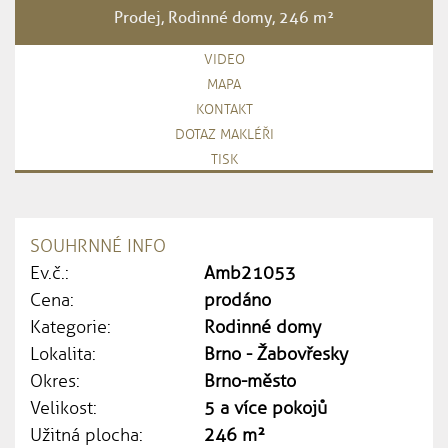
Prodej, Rodinné domy, 246 m²
VIDEO
MAPA
KONTAKT
DOTAZ MAKLÉŘI
TISK
SOUHRNNÉ INFO
Ev.č.:
Amb21053
Cena:
prodáno
Kategorie:
Rodinné domy
Lokalita:
Brno - Žabovřesky
Okres:
Brno-město
Velikost:
5 a více pokojů
Užitná plocha:
246 m²