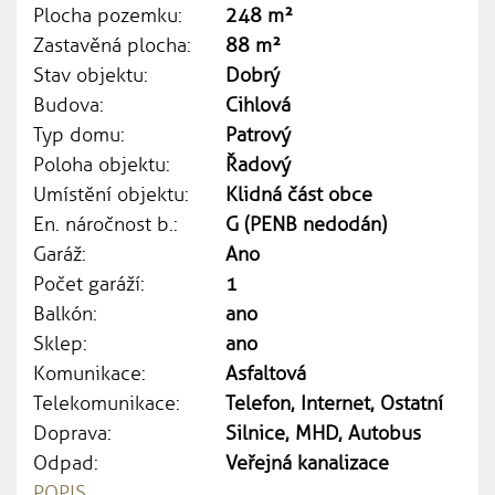
Plocha pozemku:
248 m²
Zastavěná plocha:
88 m²
Stav objektu:
Dobrý
Budova:
Cihlová
Typ domu:
Patrový
Poloha objektu:
Řadový
Umístění objektu:
Klidná část obce
En. náročnost b.:
G (PENB nedodán)
Garáž:
Ano
Počet garáží:
1
Balkón:
ano
Sklep:
ano
Komunikace:
Asfaltová
Telekomunikace:
Telefon, Internet, Ostatní
Doprava:
Silnice, MHD, Autobus
Odpad:
Veřejná kanalizace
POPIS