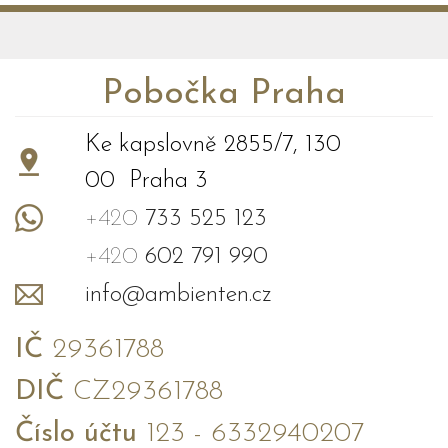
Pobočka Praha
Ke kapslovně 2855/7, 130
00 Praha 3
+420
733 525 123
+420
602 791 990
info@ambienten.cz
IČ
29361788
DIČ
CZ29361788
Číslo účtu
123 - 6332940207