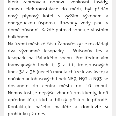
která zahrnovala obnovu venkovní fasády,
úpravu elektroinstalace do mědi, byl přidán
nový plynový kotel s vyšším výkonem a
energetickou úsporou. Rozvody vody jsou v
domě původní. Každé patro disponuje vlastním
balkónem
Na území městské části Žabovřesky se rozkládají
dva významné lesoparky - Wilsonův les a
lesopark na Palackého vrchu. Prostřednictvím
tramvajových linek 1, 3 a 11, trolejbusových
linek 34 a 36 (necelá minuta chůze k zastávce) a
nočních autobusových linek N89, N92 a N93 se
dostanete do centra města do 10 minut.
Nemovitost je nejvýše vhodná pro klienty, kteří
upřednostňují klid a blízký přístup k přírodě.
Kontaktujte našeho makléře a domluvte si
prohlídku již dnes.