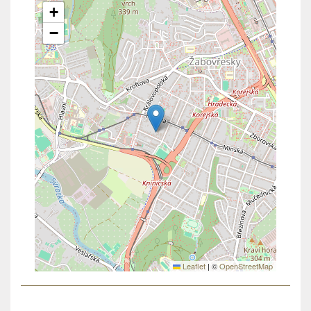
+
−
Leaflet
|
©
OpenStreetMap