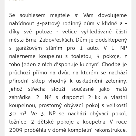
Se souhlasem majitele si Vám dovolujeme
nabídnout 3-patrový rodinný dům v klidné a -
díky své poloze - velice vyhledávané části
města Brna, Žabovřeskách. Dům je podsklepený
s garážovým stáním pro 1 auto. V 1. NP
nalezneme koupelnu s toaletou, 3 pokoje, z
toho jeden z nich disponuje kuchyní. Chodba je
průchozí přímo na dvůr, na kterém se nachází
přírodní sklep vhodný k uskladnění zeleniny,
jehož střecha slouží současně jako malá
zahrádka. 2. NP s dispozicí 2+kk a vlastní
koupelnou, prostorný obývací pokoj s velikostí
30 m². Ve 3. NP se nachází obývací pokoj,
ložnice, 2 dětské pokoje a koupelna. V roce
2009 proběhla v domě kompletní rekonstrukce,