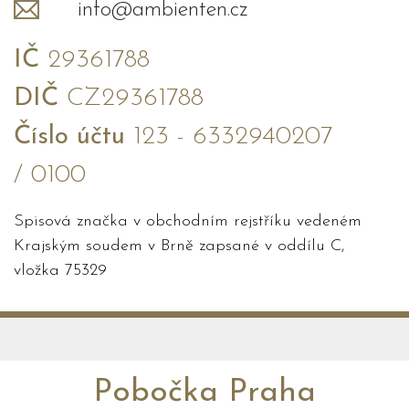
info@ambienten.cz
IČ
29361788
DIČ
CZ29361788
Číslo účtu
123 - 6332940207
/ 0100
Spisová značka v obchodním rejstříku vedeném
Krajským soudem v Brně zapsané v oddílu C,
vložka 75329
Pobočka Praha