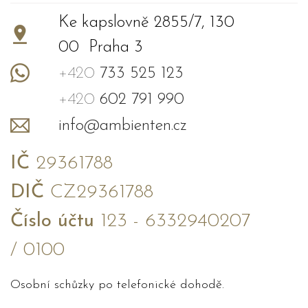
Ke kapslovně 2855/7, 130
00 Praha 3
+420
733 525 123
+420
602 791 990
info@ambienten.cz
IČ
29361788
DIČ
CZ29361788
Číslo účtu
123 - 6332940207
/ 0100
Osobní schůzky po telefonické dohodě.