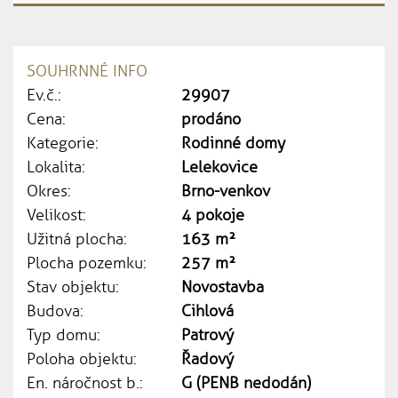
SOUHRNNÉ INFO
Ev.č.:
29907
Cena:
prodáno
Kategorie:
Rodinné domy
Lokalita:
Lelekovice
Okres:
Brno-venkov
Velikost:
4 pokoje
Užitná plocha:
163 m²
Plocha pozemku:
257 m²
Stav objektu:
Novostavba
Budova:
Cihlová
Typ domu:
Patrový
Poloha objektu:
Řadový
En. náročnost b.:
G (PENB nedodán)