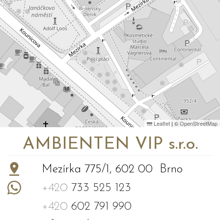
Leaflet
|
©
OpenStreetMap
AMBIENTEN VIP s.r.o.
Mezírka 775/1, 602 00 Brno
+420
733 525 123
+420
602 791 990