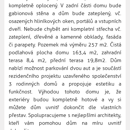
kompletně oplocený. V zadní části domu bude
gabionová stěna a dům bude zateplený, vč.
osazených hliníkových oken, portálů a vstupních
dveří. Nebude chybět ani kompletní střecha vč.
zateplení, dřevěné a kamenné obklady, fasáda
či parapety. Pozemek má výměru 257 m2. Čistá
podlahová plocha domu 163,4 m2, zahradní
terasa 8,4 m2, přední terasa 19,8m2. Dům
nabízí možnost parkování dvou aut a je součástí
rezidenčního projektu uzavřeného společenství
3 rodinných domů a propojuje estetiku a
funkčnost. Výhodou tohoto domu je, že
exteriéry budou kompletně hotové a vy si
můžete dům uvnitř dokončit dle vlastních
přestav. Spolupracujeme s nejlepšími architekty,
kteří vám pomohou dům na míru uvnitř