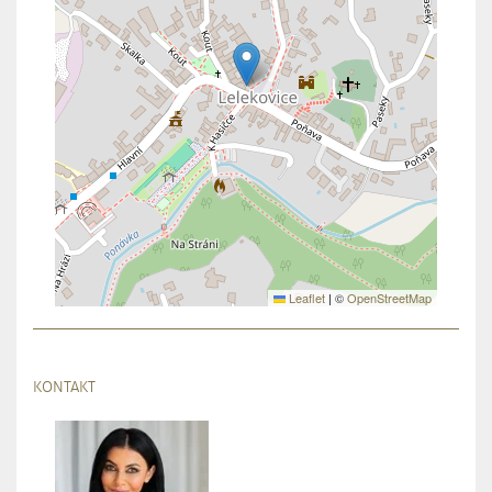
Leaflet
|
©
OpenStreetMap
KONTAKT