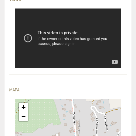
MAPA
+
−