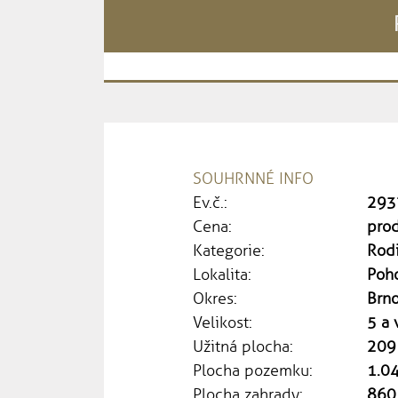
SOUHRNNÉ INFO
Ev.č.:
293
Cena:
pro
Kategorie:
Rod
Lokalita:
Poho
Okres:
Brn
Velikost:
5 a 
Užitná plocha:
209
Plocha pozemku:
1.0
Plocha zahrady:
860