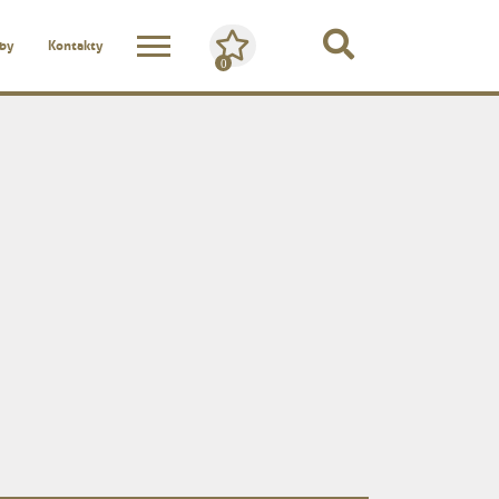
žby
Kontakty
0