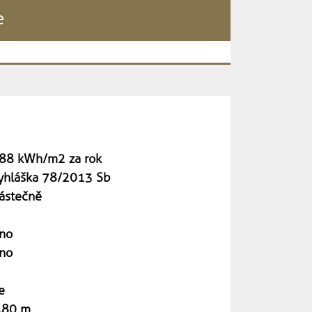
e
88 kWh/m2 za rok
yhláška 78/2013 Sb
ástečně
no
no
e
,80 m