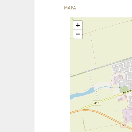
MAPA
+
−