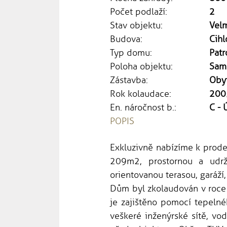
Počet podlaží:
2
Stav objektu:
Vel
Budova:
Cihl
Typ domu:
Patr
Poloha objektu:
Sam
Zástavba:
Oby
Rok kolaudace:
200
En. náročnost b.:
C - 
POPIS
Exkluzivně nabízíme k prode
209m2, prostornou a udr
orientovanou terasou, garáží
Dům byl zkolaudován v roce
je zajištěno pomocí tepel
veškeré inženýrské sítě, vo