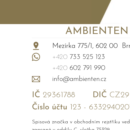
AMBIENTEN VI
+
−
Mezírka 775/1, 602 00 Br
+420
733 525 123
+420
602 791 990
info@ambienten.cz
IČ
29361788
DIČ
CZ293
Číslo účtu
123 - 633294020
Spisová značka v obchodním rejstříku v
zapsané v oddílu C, vložka 75329