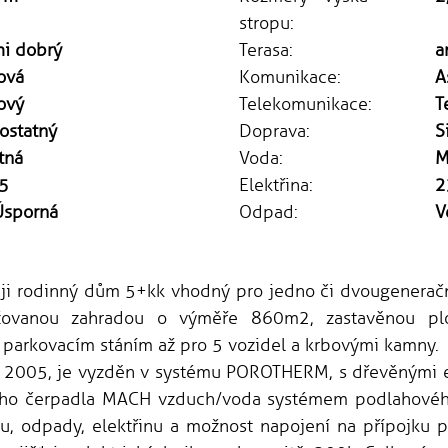
stropu:
mi dobrý
Terasa:
a
ová
Komunikace:
A
ový
Telekomunikace:
T
ostatný
Doprava:
S
tná
Voda:
M
5
Elektřina:
2
Úsporná
Odpad:
V
ji rodinný dům 5+kk vhodný pro jedno či dvougeneračn
žovanou zahradou o výměře 860m2, zastavěnou pl
, parkovacím stáním až pro 5 vozidel a krbovými kamny.
 2005, je vyzděn v systému POROTHERM, s dřevěnými eu
ného čerpadla MACH vzduch/voda systémem podlahovéh
du, odpady, elektřinu a možnost napojení na přípojku p