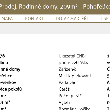
Prodej, Rodinné domy, 209m² - Pohořelic
MAPA
KONTAKT
DOTAZ MAKLÉŘI
TISK
76
Ukazatel ENB:
1
dáno
podle vyhlášky:
v
inné domy
Zařízený:
Č
řelice
Míst k parkování:
5
o-venkov
Parkování:
A
více pokojů
Garáž:
A
 m²
Počet garáží:
1
49 m²
Výtah:
n
 m²
Rozměry - výška
2