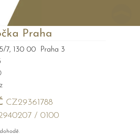
čka Praha
5/7, 130 00 Praha 3
3
0
z
Č
CZ29361788
2940207 / 0100
 dohodě.