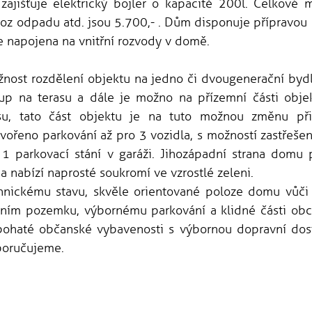
ajišťuje elektrický bojler o kapacitě 200l. Celkové m
voz odpadu atd. jsou 5.700,- . Dům disponuje přípravou n
e napojena na vnitřní rozvody v domě.
ost rozdělení objektu na jedno či dvougenerační bydl
up na terasu a dále je možno na přízemní části objek
su, tato část objektu je na tuto možnou změnu při
vořeno parkování až pro 3 vozidla, s možností zastřešen
1 parkovací stání v garáži. Jihozápadní strana domu 
a nabízí naprosté soukromí ve vzrostlé zeleni.
nickému stavu, skvěle orientované poloze domu vůči 
tním pozemku, výbornému parkování a klidné části obc
 bohaté občanské vybavenosti s výbornou dopravní dos
poručujeme.