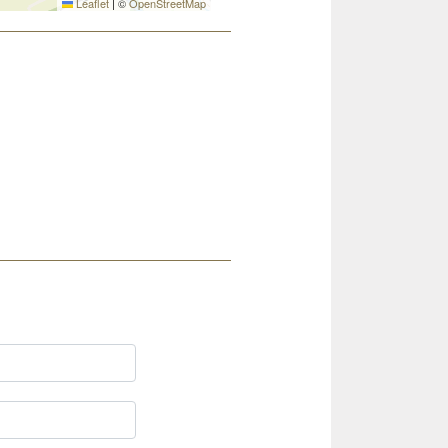
Leaflet
|
©
OpenStreetMap