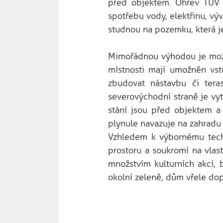
před objektem. Ohřev TUV z
spotřebu vody, elektřinu, vý
studnou na pozemku, která j
Mimořádnou výhodou je možn
místnosti mají umožněn vst
zbudovat nástavbu či tera
severovýchodní straně je vyt
stání jsou před objektem a 
plynule navazuje na zahradu 
Vzhledem k výbornému tech
prostoru a soukromí na vlas
množstvím kulturních akcí,
okolní zeleně, dům vřele do