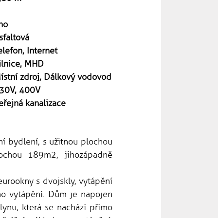
no
sfaltová
elefon, Internet
ilnice, MHD
ístní zdroj, Dálkový vodovod
30V, 400V
eřejná kanalizace
í bydlení, s užitnou plochou
ochou 189m2, jihozápadně
rookny s dvojskly, vytápění
o vytápění. Dům je napojen
lynu, která se nachází přímo