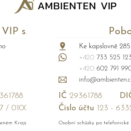
P s.r.o.
Pobo
no
Ke kapslovně 285
+420
733 525 12
+420
602 791 99
info@ambienten.c
61788
IČ
29361788
DI
7 / 0100
Číslo účtu
123 - 633
edeném Krajským soudem v Brně
Osobní schůzky po telefonické