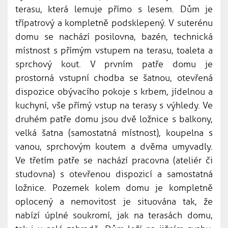
terasu, která lemuje přímo s lesem. Dům je
třípatrový a kompletně podsklepený. V suterénu
domu se nachází posilovna, bazén, technická
místnost s přímým vstupem na terasu, toaleta a
sprchový kout. V prvním patře domu je
prostorná vstupní chodba se šatnou, otevřená
dispozice obývacího pokoje s krbem, jídelnou a
kuchyní, vše přímý vstup na terasy s výhledy. Ve
druhém patře domu jsou dvě ložnice s balkony,
velká šatna (samostatná místnost), koupelna s
vanou, sprchovým koutem a dvěma umyvadly.
Ve třetím patře se nachází pracovna (ateliér či
studovna) s otevřenou dispozicí a samostatná
ložnice. Pozemek kolem domu je kompletně
oplocený a nemovitost je situována tak, že
nabízí úplné soukromí, jak na terasách domu,