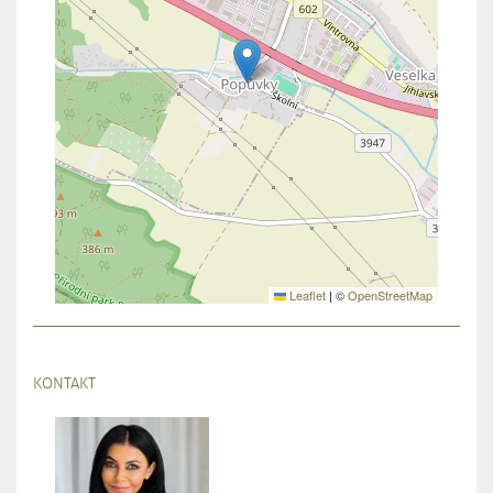
Leaflet
|
©
OpenStreetMap
KONTAKT