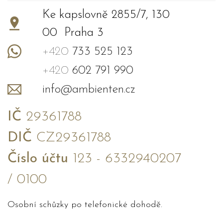
Ke kapslovně 2855/7, 130
00 Praha 3
+420
733 525 123
+420
602 791 990
info@ambienten.cz
IČ
29361788
DIČ
CZ29361788
Číslo účtu
123 - 6332940207
/ 0100
Osobní schůzky po telefonické dohodě.