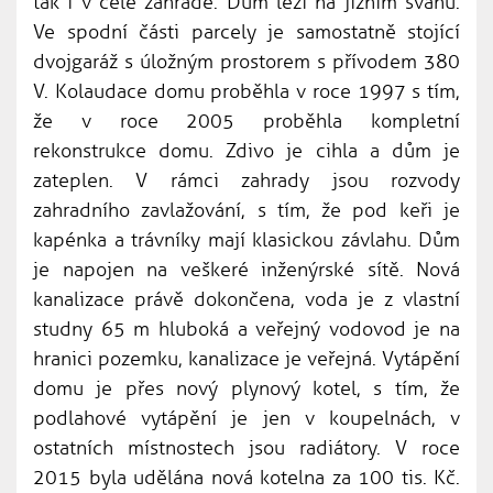
tak i v celé zahradě. Dům leží na jižním svahu.
Ve spodní části parcely je samostatně stojící
dvojgaráž s úložným prostorem s přívodem 380
V. Kolaudace domu proběhla v roce 1997 s tím,
že v roce 2005 proběhla kompletní
rekonstrukce domu. Zdivo je cihla a dům je
zateplen. V rámci zahrady jsou rozvody
zahradního zavlažování, s tím, že pod keři je
kapénka a trávníky mají klasickou závlahu. Dům
je napojen na veškeré inženýrské sítě. Nová
kanalizace právě dokončena, voda je z vlastní
studny 65 m hluboká a veřejný vodovod je na
hranici pozemku, kanalizace je veřejná. Vytápění
domu je přes nový plynový kotel, s tím, že
podlahové vytápění je jen v koupelnách, v
ostatních místnostech jsou radiátory. V roce
2015 byla udělána nová kotelna za 100 tis. Kč.