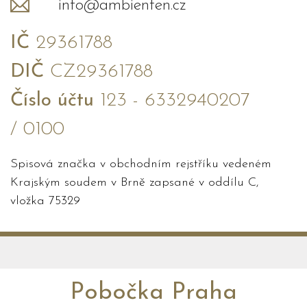
info@ambienten.cz
IČ
29361788
DIČ
CZ29361788
Číslo účtu
123 - 6332940207
/ 0100
Spisová značka v obchodním rejstříku vedeném
Krajským soudem v Brně zapsané v oddílu C,
vložka 75329
Pobočka Praha