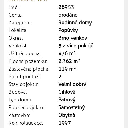
Ev.č.:
28953
Cena:
prodáno
Kategorie:
Rodinné domy
Lokalita:
Popůvky
Okres:
Brno-venkov
Velikost:
5 a více pokojů
Užitná plocha:
476 m²
Plocha pozemku:
2.362 m²
Zastavěná plocha:
119 m²
Počet podlaží:
2
Stav objektu:
Velmi dobrý
Budova:
Cihlová
Typ domu:
Patrový
Poloha objektu:
Samostatný
Zástavba:
Obytná
Rok kolaudace:
1997