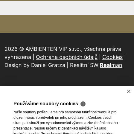
2026 © AMBIENTEN VIP s.r.o., všechna práva
vyhrazena |
Ochrana osobních údajů
|
Cookies
|
Design by Daniel Gratza | Realitní SW
Real
man
×
Používáme soubory cookies
ℹ
Naše soubory potřebujeme pro samotnou funkčnost webu a pro
uložení vašich předvoleb při jeho procházení. Cookies třetích
stran pak slouží pro vyhodnocování výkonu a zkvalitnění obsahu
prezentace. Nejsou určeny k identifikaci návštěvníka jako
konkrétní osoby. Pro uchování jiných než technických cookies