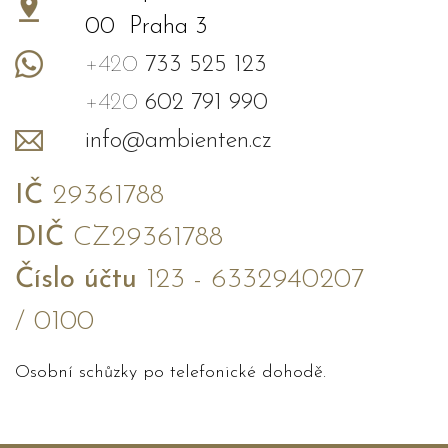
00 Praha 3
+420
733 525 123
+420
602 791 990
info@ambienten.cz
IČ
29361788
DIČ
CZ29361788
Číslo účtu
123 - 6332940207
/ 0100
Osobní schůzky po telefonické dohodě.