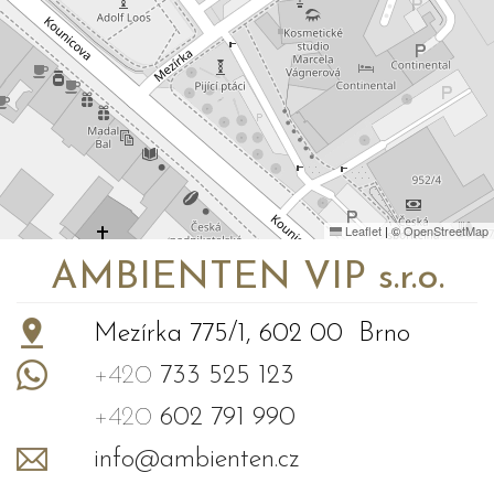
Leaflet
|
©
OpenStreetMap
AMBIENTEN VIP s.r.o.
Mezírka 775/1, 602 00 Brno
+420
733 525 123
+420
602 791 990
info@ambienten.cz