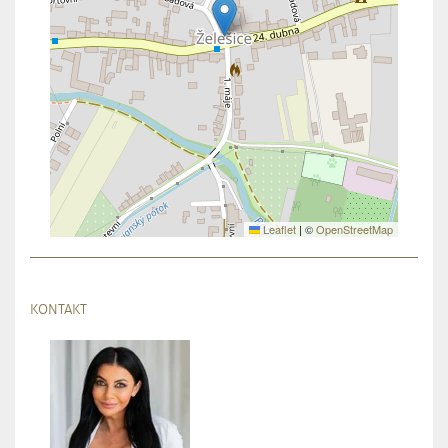
Leaflet
|
©
OpenStreetMap
KONTAKT