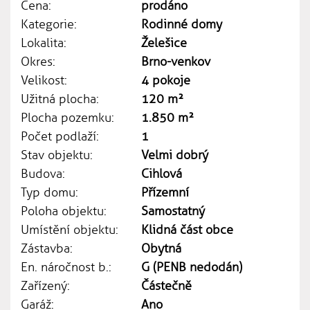
Cena:
prodáno
Kategorie:
Rodinné domy
Lokalita:
Želešice
Okres:
Brno-venkov
Velikost:
4 pokoje
Užitná plocha:
120 m²
Plocha pozemku:
1.850 m²
Počet podlaží:
1
Stav objektu:
Velmi dobrý
Budova:
Cihlová
Typ domu:
Přízemní
Poloha objektu:
Samostatný
Umístění objektu:
Klidná část obce
Zástavba:
Obytná
En. náročnost b.:
G (PENB nedodán)
Zařízený:
Částečně
Garáž:
Ano