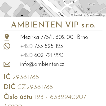
Leaflet
|
©
OpenStreetMap
AMBIENTEN VIP s.r.o.
Mezírka 775/1, 602 00 Brno
+420
733 525 123
+420
602 791 990
info@ambienten.cz
IČ
29361788
DIČ
CZ29361788
Číslo účtu
123 - 6332940207