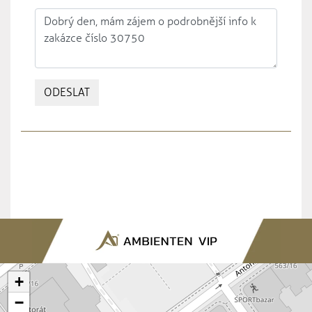
ODESLAT
+
−