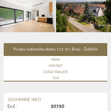
Prodej rodinného domu 131 m², Brno - Žebětín
MAPA
KONTAKT
DOTAZ MAKLÉŘI
TISK
SOUHRNNÉ INFO
Ev.č.:
30750