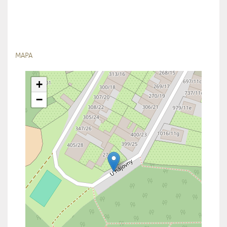
MAPA
+
−