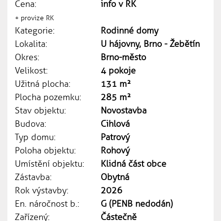
Cena:
info v RK
+ provize RK
Kategorie:
Rodinné domy
Lokalita:
U hájovny, Brno - Žebětín
Okres:
Brno-město
Velikost:
4 pokoje
Užitná plocha:
131 m²
Plocha pozemku:
285 m²
Stav objektu:
Novostavba
Budova:
Cihlová
Typ domu:
Patrový
Poloha objektu:
Rohový
Umístění objektu:
Klidná část obce
Zástavba:
Obytná
Rok výstavby:
2026
En. náročnost b.:
G (PENB nedodán)
Zařízený:
Částečně