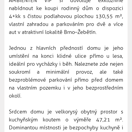
AMBIENTEN VIP si dovoluje exkluzivně
nabídnout ke koupi rodinný dům o dispozici
4+kk s čistou podlahovou plochou 130,55 m²,
vlastní zahradou a parkováním pro dvě a více
aut v atraktivní lokalitě Brno–Žebětín.
Jednou z hlavních předností domu je jeho
umístění na konci klidné ulice přímo u lesa,
ideální pro vycházky i běh. Naleznete zde nejen
soukromí a minimální provoz, ale také
bezproblémové parkování přímo před domem
na vlastním pozemku i v jeho bezprostředním
okolí.
Srdcem domu je velkorysý obytný prostor s
kuchyňským koutem o výměře 47,21 m².
Dominantou místnosti je bezpochyby kuchyně i