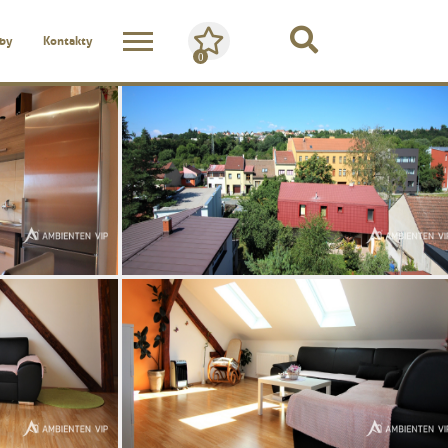
žby
Kontakty
0