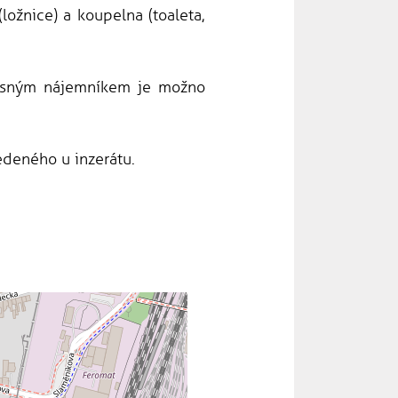
ložnice) a koupelna (toaleta,
učasným nájemníkem je možno
edeného u inzerátu.