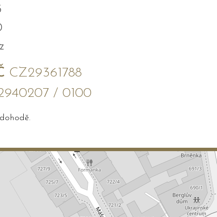
3
0
z
Č
CZ29361788
2940207 / 0100
 dohodě.