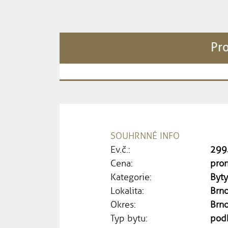
Pro
SOUHRNNÉ INFO
Ev.č.:
299
Cena:
pron
Kategorie:
Byt
Lokalita:
Brno
Okres:
Brn
Typ bytu:
pod