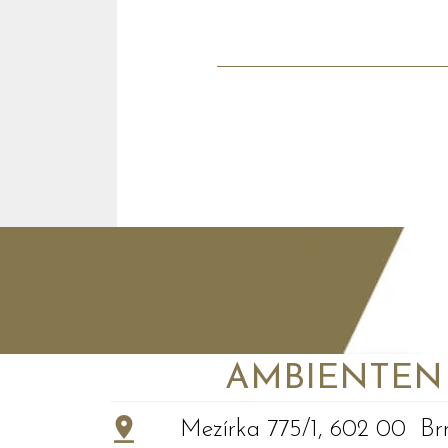
AMBIENTEN VI
+
−
Mezírka 775/1, 602 00 Br