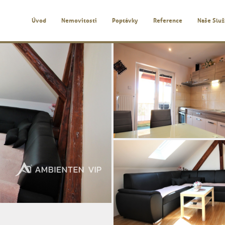
Úvod
Nemovitosti
Poptávky
Reference
Naše Slu