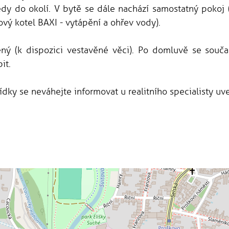
dy do okolí. V bytě se dále nachází samostatný pokoj (
vý kotel BAXI - vytápění a ohřev vody).
ený (k dispozici vestavěné věci). Po domluvě se so
it.
dky se neváhejte informovat u realitního specialisty uv