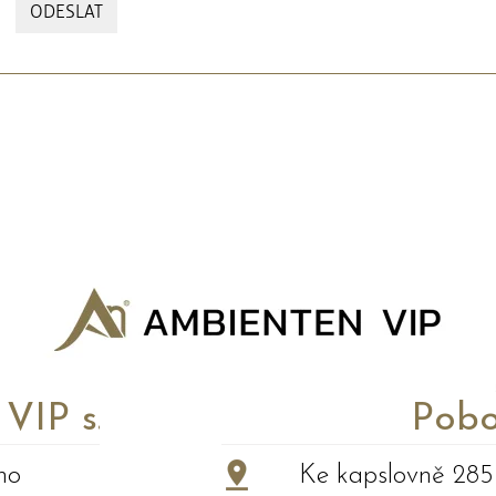
ODESLAT
P s.r.o.
Pobo
no
Ke kapslovně 285