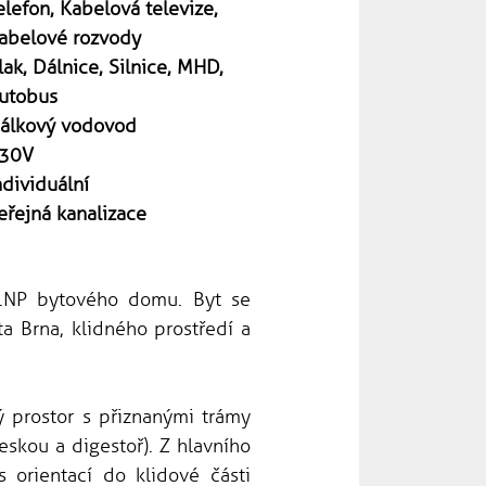
elefon, Kabelová televize,
abelové rozvody
lak, Dálnice, Silnice, MHD,
utobus
álkový vodovod
30V
ndividuální
eřejná kanalizace
4.NP bytového domu. Byt se
ta Brna, klidného prostředí a
 prostor s přiznanými trámy
eskou a digestoř). Z hlavního
 orientací do klidové části