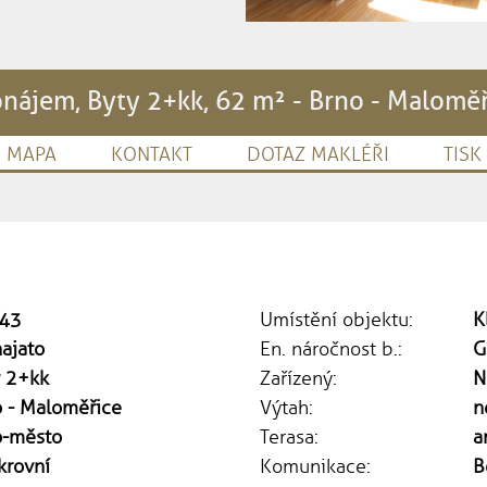
nájem, Byty 2+kk, 62 m² - Brno - Malomě
MAPA
KONTAKT
DOTAZ MAKLÉŘI
TISK
43
Umístění objektu:
K
ajato
En. náročnost b.:
G
y 2+kk
Zařízený:
N
 - Maloměřice
Výtah:
n
o-město
Terasa:
a
krovní
Komunikace:
B