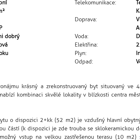
bní
Telekomunikace:
T
m²
K
Doprava:
V
P
A
mi dobrý
Voda:
D
ová
Elektřina:
2
oku
Plyn:
I
Odpad:
V
onájmu krásný a zrekonstruovaný byt situovaný ve 
abízí kombinaci skvělé lokality v blízkosti centra měs
ytu o dispozici 2+kk (52 m2) je vzdušný hlavní obytný
ou částí (k dispozici je zde trouba se sklokeramickou d
možný vstup na velkou zastřešenou terasu (10 m2) s