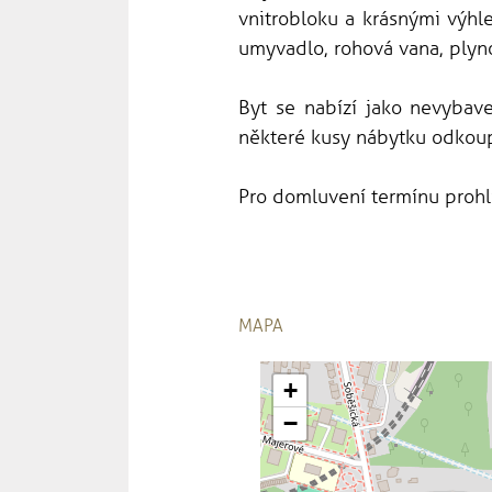
vnitrobloku a krásnými výhle
umyvadlo, rohová vana, plyno
Byt se nabízí jako nevybav
některé kusy nábytku odkoup
Pro domluvení termínu prohlí
MAPA
+
−