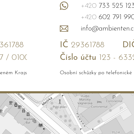
+420
733 525 12
+420
602 791 99
info@ambienten.c
61788
IČ
29361788
DI
7 / 0100
Číslo účtu
123 - 633
edeném Krajským soudem v Brně
Osobní schůzky po telefonické