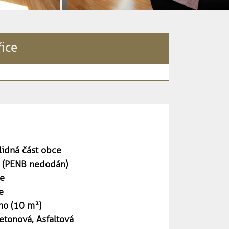
řice
lidná část obce
 (PENB nedodán)
e
e
no (10 m²)
etonová, Asfaltová