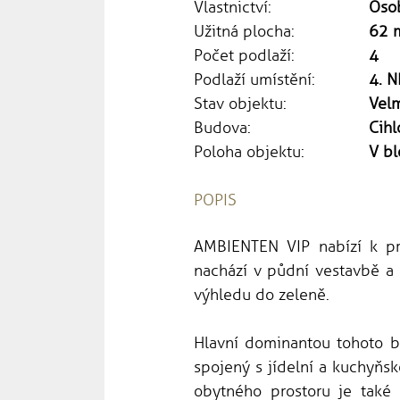
Vlastnictví:
Oso
Užitná plocha:
62 
Počet podlaží:
4
Podlaží umístění:
4. N
Stav objektu:
Vel
Budova:
Cihl
Poloha objektu:
V bl
POPIS
AMBIENTEN VIP nabízí k pr
nachází v půdní vestavbě a n
výhledu do zeleně.
Hlavní dominantou tohoto b
spojený s jídelní a kuchyňsk
obytného prostoru je také 