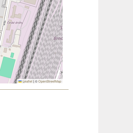
Leaflet
|
©
OpenStreetMap