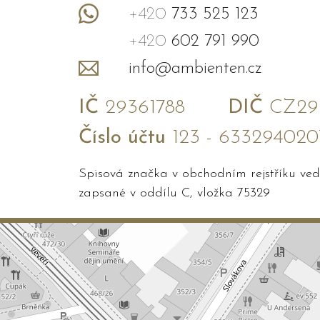
+420
733 525 123
+420
602 791 990
info@ambienten.cz
IČ
29361788
DIČ
CZ293
Číslo účtu
123 - 633294020
Spisová značka v obchodním rejstříku v
zapsané v oddílu C, vložka 75329