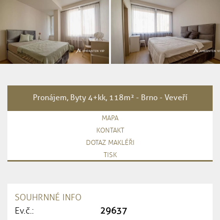
Pronájem, Byty 4+kk, 118m² - Brno - Veveří
MAPA
KONTAKT
DOTAZ MAKLÉŘI
TISK
SOUHRNNÉ INFO
Ev.č.:
29637