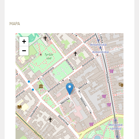
MAPA
+
−