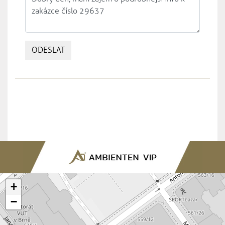
ODESLAT
+
−