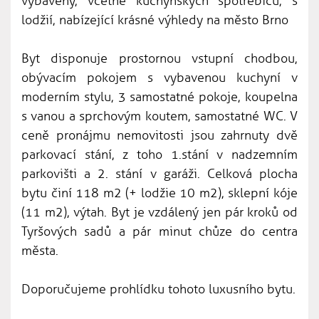
vybavený, včetně kuchyňských spotřebičů, s
lodžií, nabízející krásné výhledy na město Brno
Byt disponuje prostornou vstupní chodbou,
obývacím pokojem s vybavenou kuchyní v
moderním stylu, 3 samostatné pokoje, koupelna
s vanou a sprchovým koutem, samostatné WC. V
ceně pronájmu nemovitosti jsou zahrnuty dvě
parkovací stání, z toho 1.stání v nadzemním
parkovišti a 2. stání v garáži. Celková plocha
bytu činí 118 m2 (+ lodžie 10 m2), sklepní kóje
(11 m2), výtah. Byt je vzdálený jen pár kroků od
Tyršových sadů a pár minut chůze do centra
města.
Doporučujeme prohlídku tohoto luxusního bytu.