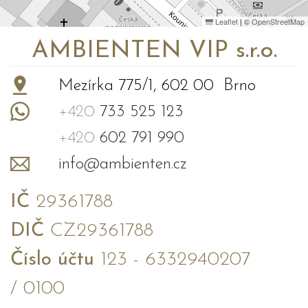
Leaflet
|
©
OpenStreetMap
AMBIENTEN VIP s.r.o.
Mezírka 775/1, 602 00 Brno
+420
733 525 123
+420
602 791 990
info@ambienten.cz
IČ
29361788
DIČ
CZ29361788
Číslo účtu
123 - 6332940207
/ 0100