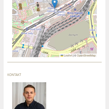
Leaflet
|
©
OpenStreetMap
KONTAKT