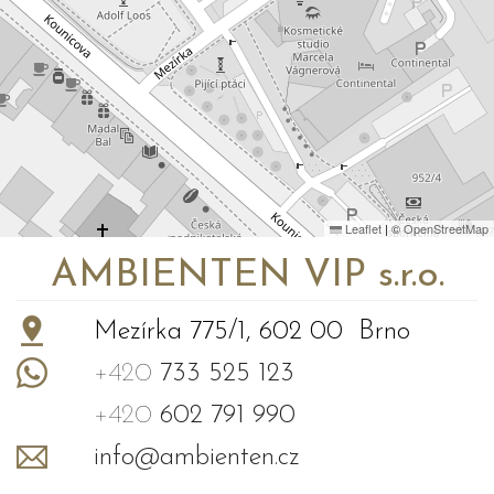
Leaflet
|
©
OpenStreetMap
AMBIENTEN VIP s.r.o.
Mezírka 775/1, 602 00 Brno
+420
733 525 123
+420
602 791 990
info@ambienten.cz