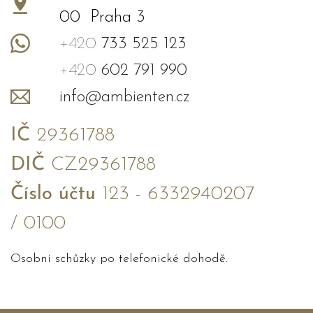
00 Praha 3
+420
733 525 123
+420
602 791 990
info@ambienten.cz
IČ
29361788
DIČ
CZ29361788
Číslo účtu
123 - 6332940207
/ 0100
Osobní schůzky po telefonické dohodě.