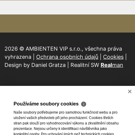
2026 © AMBIENTEN VIP s.r.o., všechna práva
vyhrazena |
Ochrana osobních údajů
|
Cookies
|
Design by Daniel Gratza | Realitní SW
Real
man
×
Používáme soubory cookies
ℹ
Naše soubory potřebujeme pro samotnou funkčnost webu a pro
uložení vašich předvoleb při jeho procházení. Cookies třetích
stran pak slouží pro vyhodnocování výkonu a zkvalitnění obsahu
prezentace. Nejsou určeny k identifikaci návštěvníka jako
konkrétní osoby. Pro uchování jiných než technických cookies