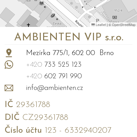
Leaflet
|
©
OpenStreetMap
AMBIENTEN VIP s.r.o.
Mezírka 775/1, 602 00 Brno
+420
733 525 123
+420
602 791 990
info@ambienten.cz
IČ
29361788
DIČ
CZ29361788
Číslo účtu
123 - 6332940207