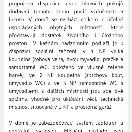
propojená dispozice dvou hlavních pokojů
dodávají tomuto domu pocit vzdušnosti a
luxusu. V domě se nachází celkem 7 účelně
uspořádaných obytných místností, které
představují dostatek životního i úložného
prostoru. V každém nadzemním podlaží je k
dispozici sociální zařízení: v 1 NP velká
koupelna (rohová vana, dvojumyvadlo, pračka a
samostatné WC, obloženo ve vkusné zelené
barvě), ve 2 NP koupelna (sprchový kout,
umyvadlo WC) a ve 3 NP samostatné WC s
umyvadlem). Z dalších místností jsou zde dvě
spižírny, vhodné pro ukládání věcí, technická
místnost situovaná v 1 NP a prostorná garáž.
V domě je zabezpečovací systém Jablotron a
centrální vysávání. Měsíční náklady jsou