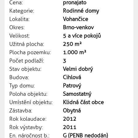
Cena:
pronajato
Kategorie:
Rodinné domy
Lokalita:
Vohančice
Okres:
Brno-venkov
Velikost:
5 a více pokojů
Užitná plocha:
250 m²
Plocha pozemku:
1.000 m²
Počet podlaží:
3
Stav objektu:
Velmi dobrý
Budova:
Cihlová
Typ domu:
Patrový
Poloha objektu:
Samostatný
Umístění objektu:
Klidná část obce
Zástavba:
Obytná
Rok kolaudace:
2012
Rok výstavby:
2011
En. náročnost b.:
G (PENB nedodán)