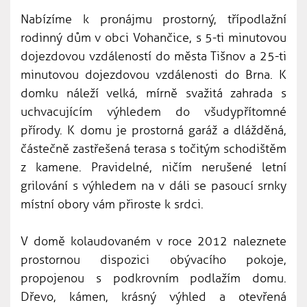
Nabízíme k pronájmu prostorný, třípodlažní
rodinný dům v obci Vohančice, s 5-ti minutovou
dojezdovou vzdáleností do města Tišnov a 25-ti
minutovou dojezdovou vzdálenosti do Brna. K
domku náleží velká, mírně svažitá zahrada s
uchvacujícím výhledem do všudypřítomné
přírody. K domu je prostorná garáž a dlážděná,
částečně zastřešená terasa s točitým schodištěm
z kamene. Pravidelné, ničím nerušené letní
grilování s výhledem na v dáli se pasoucí srnky
místní obory vám přiroste k srdci.
V domě kolaudovaném v roce 2012 naleznete
prostornou dispozici obývacího pokoje,
propojenou s podkrovním podlažím domu.
Dřevo, kámen, krásný výhled a otevřená