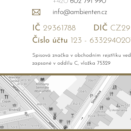
+420
602 791 990
info@ambienten.cz
IČ
29361788
DIČ
CZ293
Číslo účtu
123 - 633294020
Spisová značka v obchodním rejstříku v
zapsané v oddílu C, vložka 75329