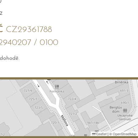
0
z
Č
CZ29361788
2940207 / 0100
 dohodě.
Leaflet
|
©
OpenStreetMap