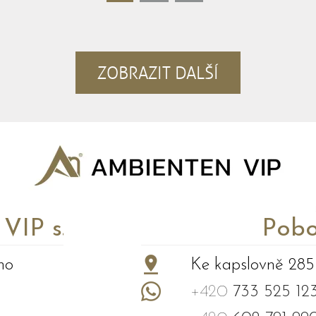
ZOBRAZIT DALŠÍ
P s.r.o.
Pobo
no
Ke kapslovně 285
+420
733 525 12