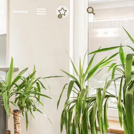
žby
Kontakty
0