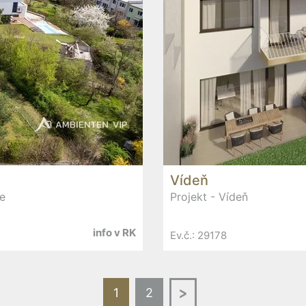
Vídeň
e
Projekt - Vídeň
info v RK
Ev.č.: 29178
Další
1
2