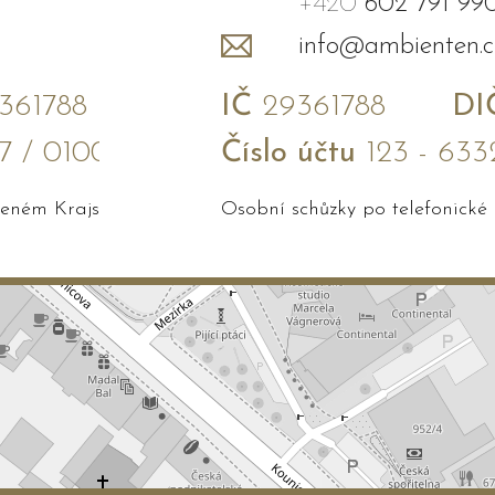
+420
602 791 99
info@ambienten.c
61788
IČ
29361788
DI
7 / 0100
Číslo účtu
123 - 633
edeném Krajským soudem v Brně
Osobní schůzky po telefonické