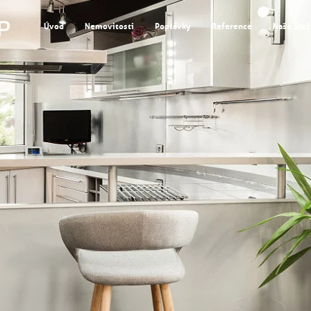
Úvod
Nemovitosti
Poptávky
Reference
Naše Slu